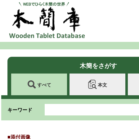
木簡をさがす
すべて
本文
キーワード
■添付画像