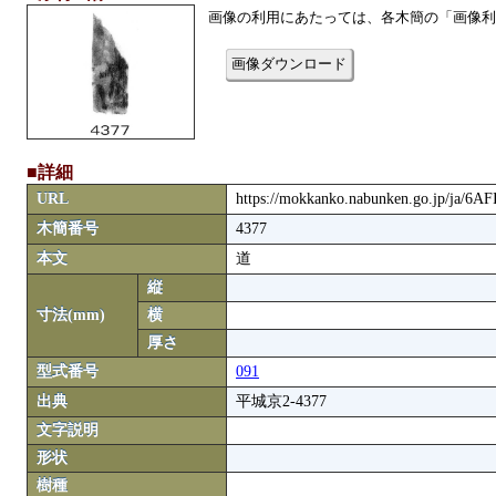
画像の利用にあたっては、各木簡の「画像利
画像ダウンロード
■詳細
URL
https://mokkanko.nabunken.go.jp/ja/6A
木簡番号
4377
本文
道
縦
寸法(mm)
横
厚さ
型式番号
091
出典
平城京2-4377
文字説明
形状
樹種