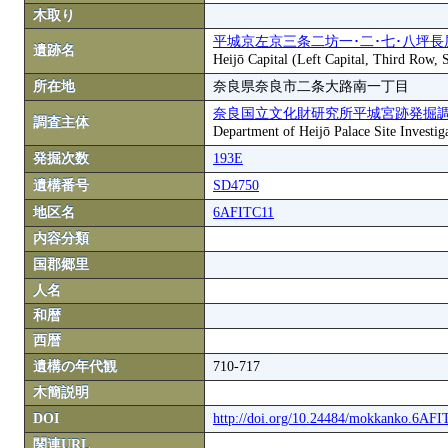
木取り
平城京左京三条二坊一･二･七･八坪長
遺跡名
Heijō Capital (Left Capital, Third Row,
所在地
奈良県奈良市二条大路南一丁目
奈良国立文化財研究所平城宮跡発掘
調査主体
Department of Heijō Palace Site Investiga
発掘次数
193E
遺構番号
SD4750
地区名
6AFITC11
内容分類
国郡郷里
人名
和暦
西暦
遺構の年代観
710-717
木簡説明
DOI
http://doi.org/10.24484/mokkanko.6AF
関連URL