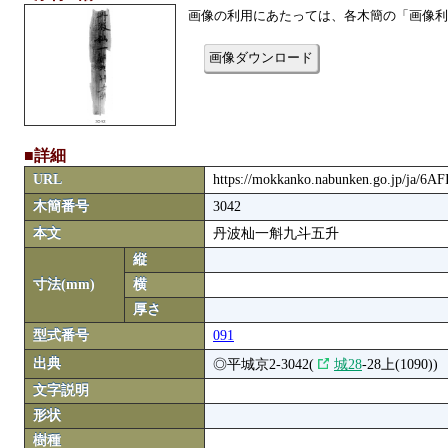
画像の利用にあたっては、各木簡の「画像利
画像ダウンロード
■詳細
URL
https://mokkanko.nabunken.go.jp/ja/6A
木簡番号
3042
本文
丹波杣一斛九斗五升
縦
寸法(mm)
横
厚さ
型式番号
091
出典
◎平城京2-3042(
城28
-28上(1090))
文字説明
形状
樹種