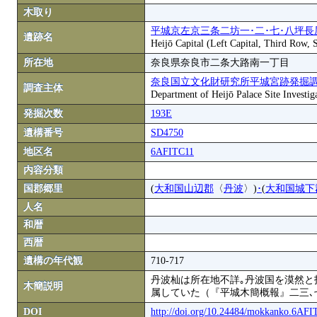
木取り
平城京左京三条二坊一･二･七･八坪長
遺跡名
Heijō Capital (Left Capital, Third Row,
所在地
奈良県奈良市二条大路南一丁目
奈良国立文化財研究所平城宮跡発掘
調査主体
Department of Heijō Palace Site Investiga
発掘次数
193E
遺構番号
SD4750
地区名
6AFITC11
内容分類
国郡郷里
(
大和国山辺郡
〈
丹波
〉)
･
(
大和国城下
人名
和暦
西暦
遺構の年代観
710-717
丹波杣は所在地不詳｡丹波国を漠然と
木簡説明
属していた（『平城木簡概報』二三､
DOI
http://doi.org/10.24484/mokkanko.6AF