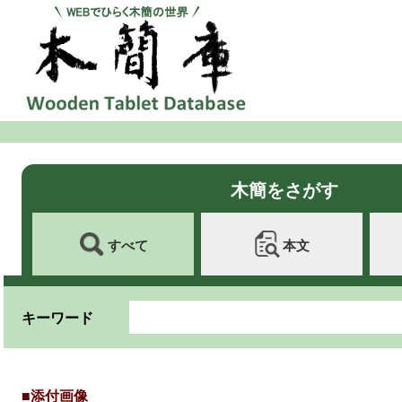
木簡をさがす
すべて
本文
キーワード
■添付画像