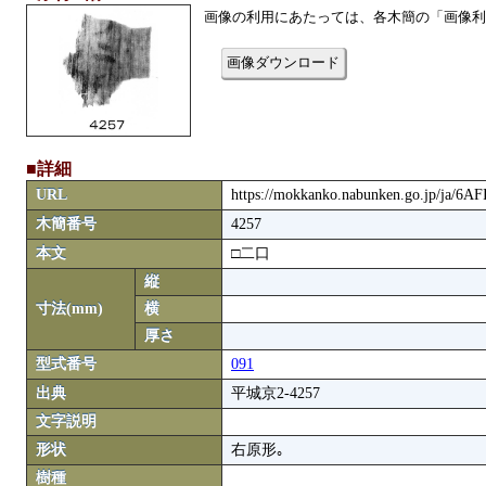
画像の利用にあたっては、各木簡の「画像利
画像ダウンロード
■詳細
URL
https://mokkanko.nabunken.go.jp/ja/6A
木簡番号
4257
本文
□二口
縦
寸法(mm)
横
厚さ
型式番号
091
出典
平城京2-4257
文字説明
形状
右原形｡
樹種