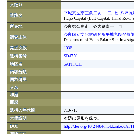
木取り
平城京左京三条二坊一･二･七･八坪長
遺跡名
Heijō Capital (Left Capital, Third Row,
所在地
奈良県奈良市二条大路南一丁目
奈良国立文化財研究所平城宮跡発掘
調査主体
Department of Heijō Palace Site Investiga
発掘次数
193E
遺構番号
SD4750
地区名
6AFITC11
内容分類
国郡郷里
人名
和暦
西暦
遺構の年代観
710-717
木簡説明
右辺は原形を保つ｡
DOI
http://doi.org/10.24484/mokkanko.6AF