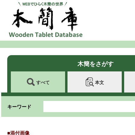
木簡をさがす
すべて
本文
キーワード
■添付画像