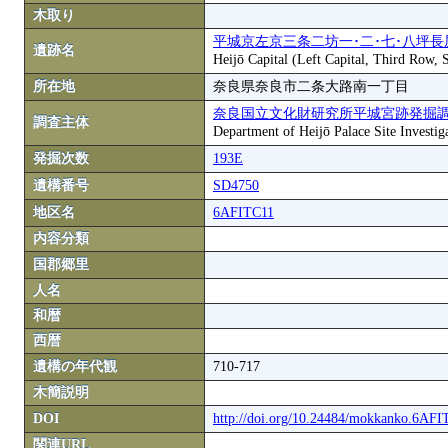
木取り
平城京左京三条二坊一･二･七･八坪長
遺跡名
Heijō Capital (Left Capital, Third Row,
所在地
奈良県奈良市二条大路南一丁目
奈良国立文化財研究所平城宮跡発掘
調査主体
Department of Heijō Palace Site Investiga
発掘次数
193E
遺構番号
SD4750
地区名
6AFITC11
内容分類
国郡郷里
人名
和暦
西暦
遺構の年代観
710-717
木簡説明
DOI
http://doi.org/10.24484/mokkanko.6AF
関連URL