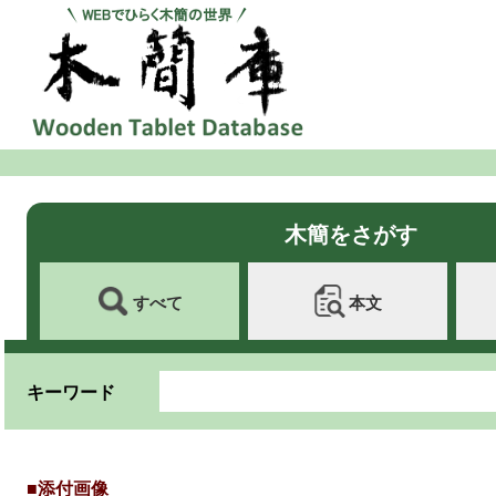
木簡をさがす
すべて
本文
キーワード
■添付画像