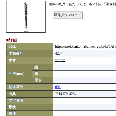
画像の利用にあたっては、各木簡の「画像利
画像ダウンロード
■詳細
URL
https://mokkanko.nabunken.go.jp/ja/6A
木簡番号
4234
本文
□二□□
縦
寸法(mm)
横
厚さ
型式番号
091
出典
平城京2-4234
文字説明
形状
樹種