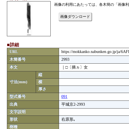
画像の利用にあたっては、各木簡の「画像利
画像ダウンロード
■詳細
URL
https://mokkanko.nabunken.go.jp/ja/6A
木簡番号
2993
本文
｜□〔摘ヵ〕女
縦
寸法(mm)
横
厚さ
型式番号
091
出典
平城京2-2993
文字説明
形状
右原形｡
樹種