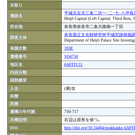
木取り
平城京左京三条二坊一･二･七･八坪長
遺跡名
Heijō Capital (Left Capital, Third Row,
所在地
奈良県奈良市二条大路南一丁目
奈良国立文化財研究所平城宮跡発掘
調査主体
Department of Heijō Palace Site Investiga
発掘次数
193E
遺構番号
SD4750
地区名
6AFITC11
内容分類
国郡郷里
人名
(摘)女
和暦
西暦
遺構の年代観
710-717
木簡説明
右辺は原形を保つ｡
DOI
http://doi.org/10.24484/mokkanko.6AF