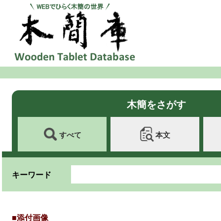
木簡をさがす
すべて
本文
キーワード
■添付画像