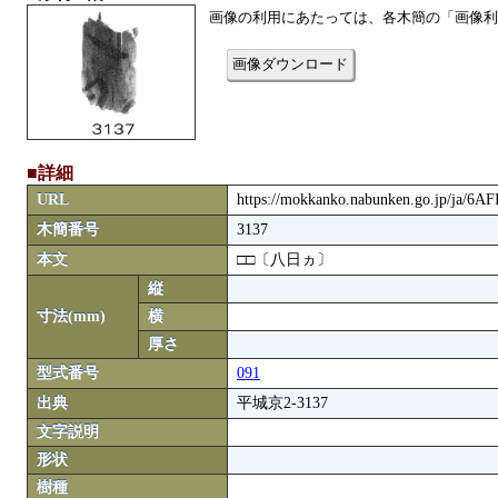
画像の利用にあたっては、各木簡の「画像利
画像ダウンロード
■詳細
URL
https://mokkanko.nabunken.go.jp/ja/6A
木簡番号
3137
本文
□□〔八日ヵ〕
縦
寸法(mm)
横
厚さ
型式番号
091
出典
平城京2-3137
文字説明
形状
樹種