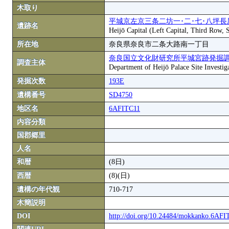
木取り
平城京左京三条二坊一･二･七･八坪長
遺跡名
Heijō Capital (Left Capital, Third Row,
所在地
奈良県奈良市二条大路南一丁目
奈良国立文化財研究所平城宮跡発掘
調査主体
Department of Heijō Palace Site Investiga
発掘次数
193E
遺構番号
SD4750
地区名
6AFITC11
内容分類
国郡郷里
人名
和暦
(8日)
西暦
(8)(日)
遺構の年代観
710-717
木簡説明
DOI
http://doi.org/10.24484/mokkanko.6AF