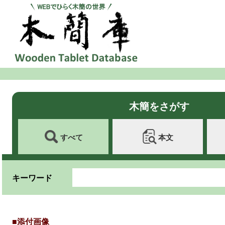
木簡をさがす
すべて
本文
キーワード
■添付画像