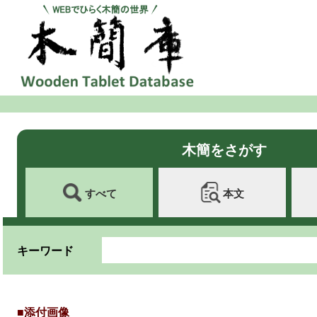
木簡をさがす
すべて
本文
キーワード
■添付画像