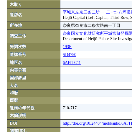
木取り
平城京左京三条二坊一･二･七･八坪長
遺跡名
Heijō Capital (Left Capital, Third Row,
所在地
奈良県奈良市二条大路南一丁目
奈良国立文化財研究所平城宮跡発掘
調査主体
Department of Heijō Palace Site Investiga
発掘次数
193E
遺構番号
SD4750
地区名
6AFITC11
内容分類
国郡郷里
人名
和暦
西暦
遺構の年代観
710-717
木簡説明
DOI
http://doi.org/10.24484/mokkanko.6AF
関連URL