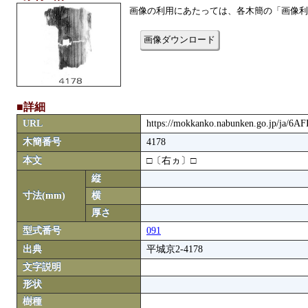
画像の利用にあたっては、各木簡の「画像利
画像ダウンロード
■詳細
URL
https://mokkanko.nabunken.go.jp/ja/6A
木簡番号
4178
本文
□〔右ヵ〕□
縦
寸法(mm)
横
厚さ
型式番号
091
出典
平城京2-4178
文字説明
形状
樹種