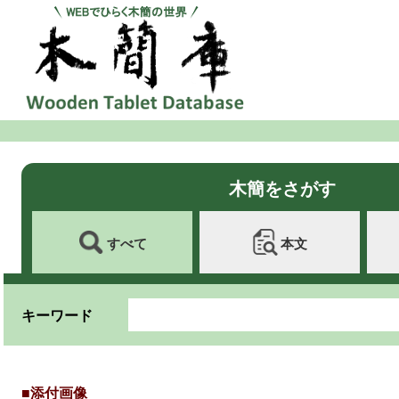
木簡をさがす
すべて
本文
キーワード
■添付画像