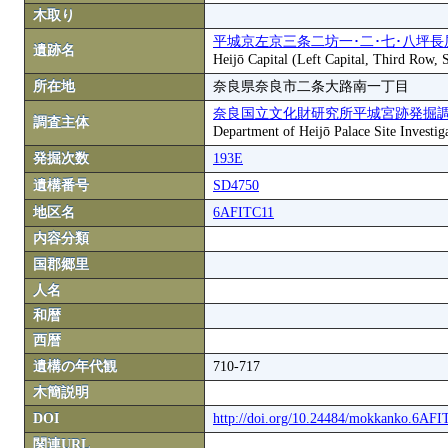
木取り
平城京左京三条二坊一･二･七･八坪長
遺跡名
Heijō Capital (Left Capital, Third Row,
所在地
奈良県奈良市二条大路南一丁目
奈良国立文化財研究所平城宮跡発掘
調査主体
Department of Heijō Palace Site Investiga
発掘次数
193E
遺構番号
SD4750
地区名
6AFITC11
内容分類
国郡郷里
人名
和暦
西暦
遺構の年代観
710-717
木簡説明
DOI
http://doi.org/10.24484/mokkanko.6AF
関連URL