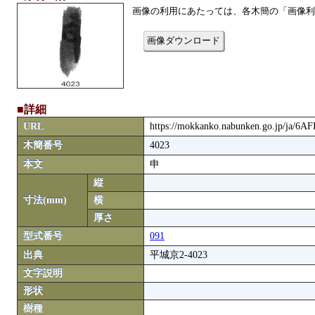
画像の利用にあたっては、各木簡の「画像利
画像ダウンロード
■詳細
URL
https://mokkanko.nabunken.go.jp/ja/6A
木簡番号
4023
本文
申
縦
寸法(mm)
横
厚さ
型式番号
091
出典
平城京2-4023
文字説明
形状
樹種