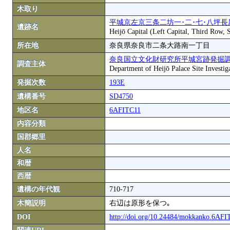
木取り
平城京左京三条二坊一･二･七･八坪長
遺跡名
Heijō Capital (Left Capital, Third Row,
所在地
奈良県奈良市二条大路南一丁目
奈良国立文化財研究所平城宮跡発掘
調査主体
Department of Heijō Palace Site Investiga
発掘次数
193E
遺構番号
SD4750
地区名
6AFITC11
内容分類
国郡郷里
人名
和暦
西暦
遺構の年代観
710-717
木簡説明
右辺は原形を保つ｡
DOI
http://doi.org/10.24484/mokkanko.6AF