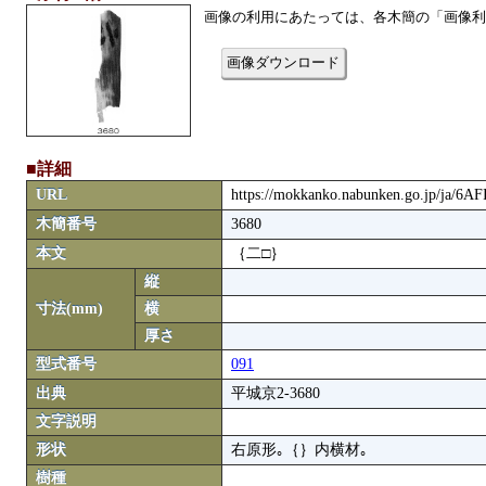
画像の利用にあたっては、各木簡の「画像利
画像ダウンロード
■詳細
URL
https://mokkanko.nabunken.go.jp/ja/6A
木簡番号
3680
本文
｛二□｝
縦
寸法(mm)
横
厚さ
型式番号
091
出典
平城京2-3680
文字説明
形状
右原形｡｛｝内横材｡
樹種