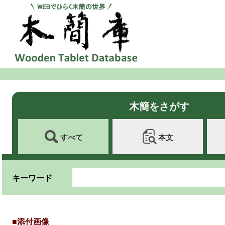
木簡をさがす
すべて
本文
キーワード
■添付画像