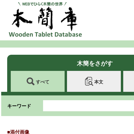
木簡をさがす
すべて
本文
キーワード
■添付画像