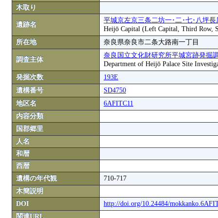
木取り
平城京左京三条二坊一･二･七･八坪長
遺跡名
Heijō Capital (Left Capital, Third Row,
所在地
奈良県奈良市二条大路南一丁目
奈良国立文化財研究所平城宮跡発掘
調査主体
Department of Heijō Palace Site Investiga
発掘次数
193E
遺構番号
SD4750
地区名
6AFITC11
内容分類
国郡郷里
人名
和暦
西暦
遺構の年代観
710-717
木簡説明
DOI
http://doi.org/10.24484/mokkanko.6AF
関連URL