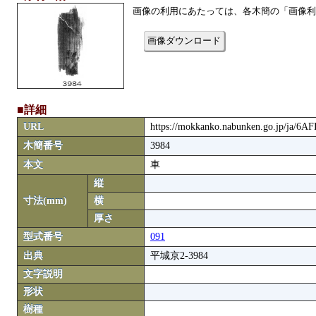
画像の利用にあたっては、各木簡の「画像利
画像ダウンロード
■詳細
URL
https://mokkanko.nabunken.go.jp/ja/6A
木簡番号
3984
本文
車
縦
寸法(mm)
横
厚さ
型式番号
091
出典
平城京2-3984
文字説明
形状
樹種