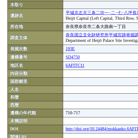
木取り
平城京左京三条二坊一･二･七･八坪長
遺跡名
Heijō Capital (Left Capital, Third Row,
所在地
奈良県奈良市二条大路南一丁目
奈良国立文化財研究所平城宮跡発掘
調査主体
Department of Heijō Palace Site Investiga
発掘次数
193E
遺構番号
SD4750
地区名
6AFITC11
内容分類
国郡郷里
人名
和暦
西暦
遺構の年代観
710-717
木簡説明
DOI
http://doi.org/10.24484/mokkanko.6AF
関連URL