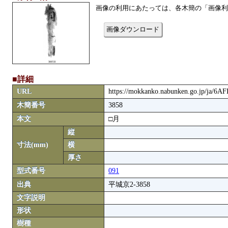
画像の利用にあたっては、各木簡の「画像利
画像ダウンロード
■詳細
URL
https://mokkanko.nabunken.go.jp/ja/6A
木簡番号
3858
本文
□月
縦
寸法(mm)
横
厚さ
型式番号
091
出典
平城京2-3858
文字説明
形状
樹種