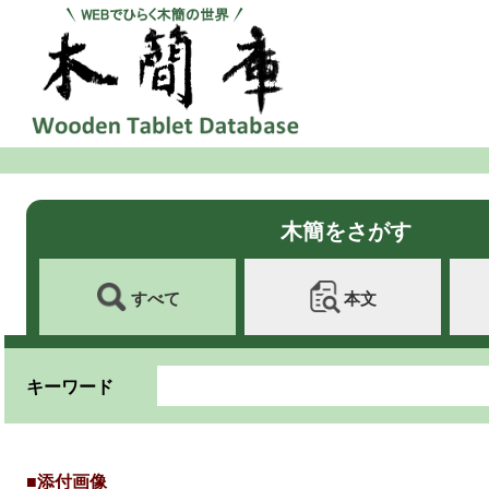
木簡をさがす
すべて
本文
キーワード
■添付画像