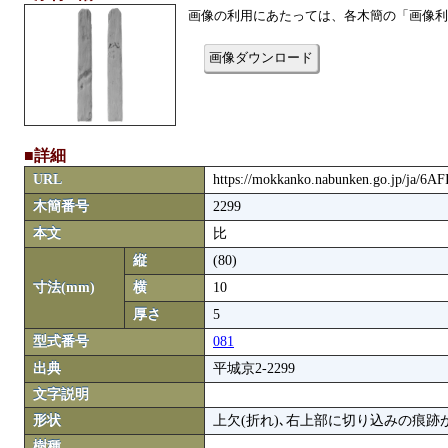
画像の利用にあたっては、各木簡の「画像利
画像ダウンロード
■詳細
URL
https://mokkanko.nabunken.go.jp/ja/6A
木簡番号
2299
本文
比
縦
(80)
寸法(mm)
横
10
厚さ
5
型式番号
081
出典
平城京2-2299
文字説明
形状
上欠(折れ)､右上部に切り込みの痕跡
樹種