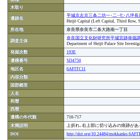
木取り
平城京左京三条二坊一･二･七･八坪長
遺跡名
Heijō Capital (Left Capital, Third Row,
所在地
奈良県奈良市二条大路南一丁目
奈良国立文化財研究所平城宮跡発掘
調査主体
Department of Heijō Palace Site Investiga
発掘次数
193E
遺構番号
SD4750
地区名
6AFITC11
内容分類
国郡郷里
人名
和暦
西暦
遺構の年代観
710-717
木簡説明
上折れ､右上部に切り込みの痕跡がある
DOI
http://doi.org/10.24484/mokkanko.6AF