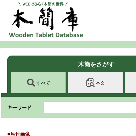
木簡をさがす
すべて
本文
キーワード
■添付画像