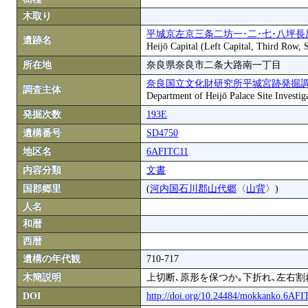
木取り
平城京左京三条二坊一･二･七･八坪長
遺跡名
Heijō Capital (Left Capital, Third Row,
所在地
奈良県奈良市二条大路南一丁目
奈良国立文化財研究所平城宮跡発掘
調査主体
Department of Heijō Palace Site Investiga
発掘次数
193E
遺構番号
SD4750
地区名
6AFITC11
内容分類
文書
国郡郷里
(
河内国石川郡山代郷
〈
山背
〉)
人名
和暦
西暦
遺構の年代観
710-717
木簡説明
上切断､原形を保つか｡下折れ､左右割
DOI
http://doi.org/10.24484/mokkanko.6AF