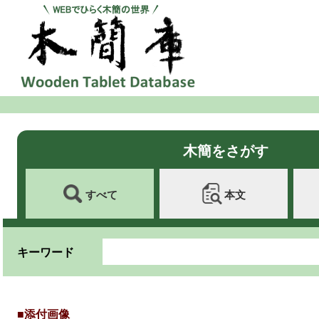
木簡をさがす
すべて
本文
キーワード
■添付画像