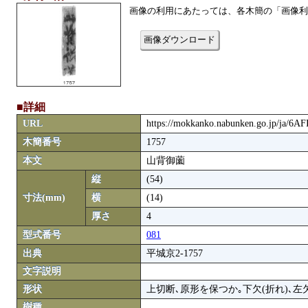
画像の利用にあたっては、各木簡の「画像利
画像ダウンロード
■詳細
URL
https://mokkanko.nabunken.go.jp/ja/6A
木簡番号
1757
本文
山背御薗
縦
(54)
寸法(mm)
横
(14)
厚さ
4
型式番号
081
出典
平城京2-1757
文字説明
形状
上切断､原形を保つか｡下欠(折れ)､左欠
樹種