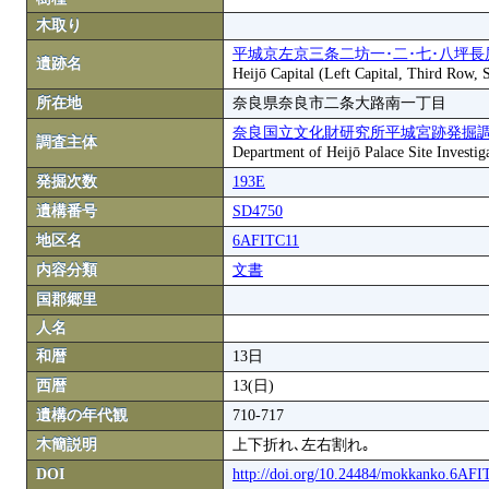
木取り
平城京左京三条二坊一･二･七･八坪長
遺跡名
Heijō Capital (Left Capital, Third Row,
所在地
奈良県奈良市二条大路南一丁目
奈良国立文化財研究所平城宮跡発掘
調査主体
Department of Heijō Palace Site Investiga
発掘次数
193E
遺構番号
SD4750
地区名
6AFITC11
内容分類
文書
国郡郷里
人名
和暦
13日
西暦
13(日)
遺構の年代観
710-717
木簡説明
上下折れ､左右割れ｡
DOI
http://doi.org/10.24484/mokkanko.6AF