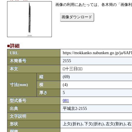
画像の利用にあたっては、各木簡の「画像利
画像ダウンロード
■詳細
URL
https://mokkanko.nabunken.go.jp/ja/6A
木簡番号
2155
本文
□十三日□□
縦
(69)
寸法(mm)
横
(4)
厚さ
5
型式番号
081
出典
平城京2-2155
文字説明
形状
上欠(折れ)､下欠(折れ)､左欠(割れ)､右
樹種