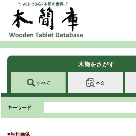
木簡をさがす
すべて
本文
キーワード
■添付画像