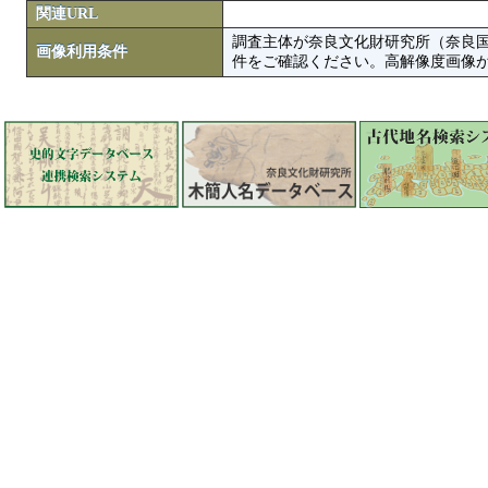
関連URL
調査主体が奈良文化財研究所（奈良
画像利用条件
件をご確認ください。高解像度画像がColbase