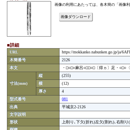
画像の利用にあたっては、各木簡の「画像利
画像ダウンロード
■詳細
URL
https://mokkanko.nabunken.go.jp/ja/6A
木簡番号
2126
本文
・□○□○麻呂○□□○□〔得ヵ〕足・○□○
縦
(255)
寸法(mm)
横
(12)
厚さ
4
型式番号
081
出典
平城京2-2126
文字説明
形状
上削り､下欠(折れ)左欠(割れ)､右削り
樹種