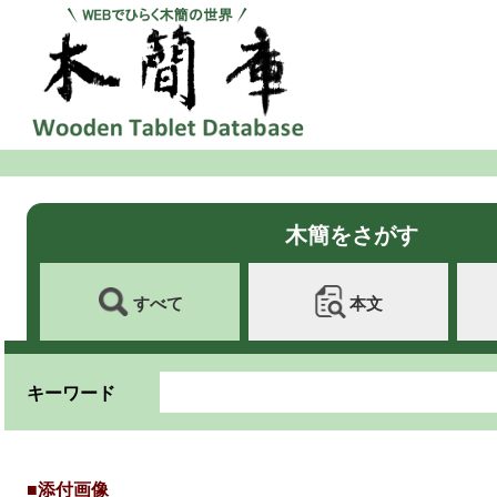
木簡をさがす
すべて
本文
キーワード
■添付画像