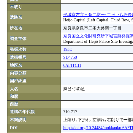
木取り
平城京左京三条二坊一･二･七･八坪長
遺跡名
Heijō Capital (Left Capital, Third Row,
所在地
奈良県奈良市二条大路南一丁目
奈良国立文化財研究所平城宮跡発掘
調査主体
Department of Heijō Palace Site Investiga
発掘次数
193E
遺構番号
SD4750
地区名
6AFITC11
内容分類
国郡郷里
人名
麻呂･(得)足
和暦
西暦
遺構の年代観
710-717
木簡説明
上削り､下折れ､左割れ｡右削りで一部
DOI
http://doi.org/10.24484/mokkanko.6AF