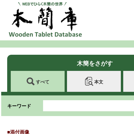
木簡をさがす
すべて
本文
キーワード
■添付画像