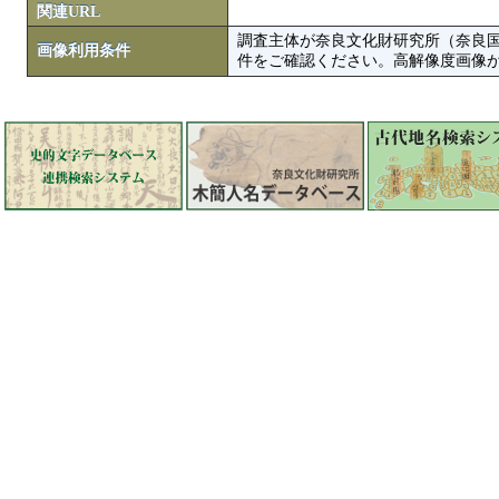
関連URL
調査主体が奈良文化財研究所（奈良
画像利用条件
件をご確認ください。高解像度画像がColbase