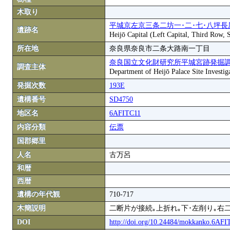
木取り
平城京左京三条二坊一･二･七･八坪長
遺跡名
Heijō Capital (Left Capital, Third Row,
所在地
奈良県奈良市二条大路南一丁目
奈良国立文化財研究所平城宮跡発掘
調査主体
Department of Heijō Palace Site Investiga
発掘次数
193E
遺構番号
SD4750
地区名
6AFITC11
内容分類
伝票
国郡郷里
人名
古万呂
和暦
西暦
遺構の年代観
710-717
木簡説明
二断片が接続｡上折れ｡下･左削り｡
DOI
http://doi.org/10.24484/mokkanko.6AF