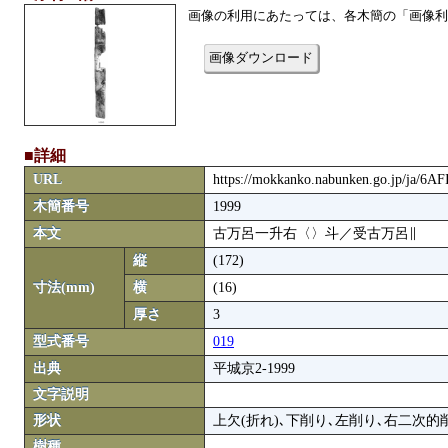
画像の利用にあたっては、各木簡の「画像利
画像ダウンロード
■詳細
URL
https://mokkanko.nabunken.go.jp/ja/6A
木簡番号
1999
本文
古万呂一升右〈〉斗／受古万呂∥
縦
(172)
寸法(mm)
横
(16)
厚さ
3
型式番号
019
出典
平城京2-1999
文字説明
形状
上欠(折れ)､下削り､左削り､右二次的
樹種