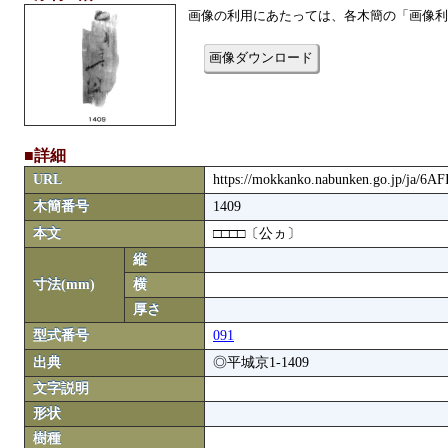
画像の利用にあたっては、各木簡の「画像利
画像ダウンロード
■詳細
URL
https://mokkanko.nabunken.go.jp/ja/6A
木簡番号
1409
本文
□□□□〔公ヵ〕
縦
寸法(mm)
横
厚さ
型式番号
091
出典
◎平城京1-1409
文字説明
形状
樹種