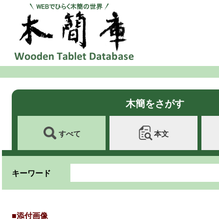
木簡をさがす
すべて
本文
キーワード
■添付画像