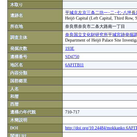
木取り
平城京左京三条二坊一･二･七･八坪長
遺跡名
Heijō Capital (Left Capital, Third Row,
所在地
奈良県奈良市二条大路南一丁目
奈良国立文化財研究所平城宮跡発掘
調査主体
Department of Heijō Palace Site Investiga
発掘次数
193E
遺構番号
SD4750
地区名
6AFITB11
内容分類
国郡郷里
人名
和暦
西暦
遺構の年代観
710-717
木簡説明
DOI
http://doi.org/10.24484/mokkanko.6AF
関連URL