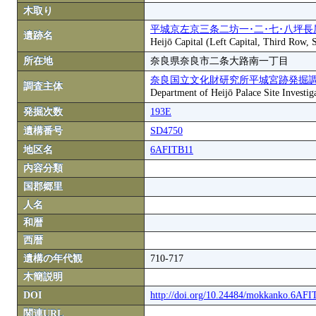
木取り
平城京左京三条二坊一･二･七･八坪長
遺跡名
Heijō Capital (Left Capital, Third Row,
所在地
奈良県奈良市二条大路南一丁目
奈良国立文化財研究所平城宮跡発掘
調査主体
Department of Heijō Palace Site Investiga
発掘次数
193E
遺構番号
SD4750
地区名
6AFITB11
内容分類
国郡郷里
人名
和暦
西暦
遺構の年代観
710-717
木簡説明
DOI
http://doi.org/10.24484/mokkanko.6AF
関連URL