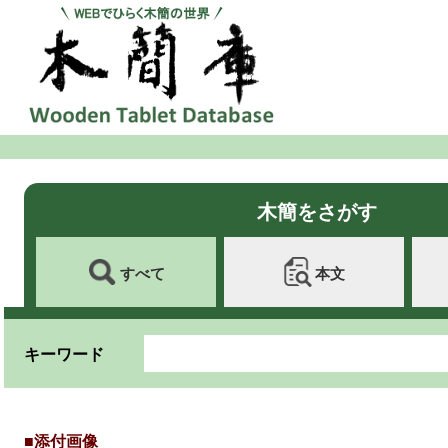
木簡をさがす
すべて
本文
キーワード
■添付画像