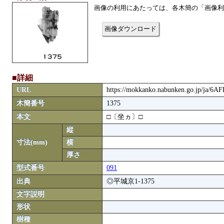
画像の利用にあたっては、各木簡の「画像利
画像ダウンロード
■詳細
URL
https://mokkanko.nabunken.go.jp/ja/6A
木簡番号
1375
本文
□〔坐ヵ〕□
縦
寸法(mm)
横
厚さ
型式番号
091
出典
◎平城京1-1375
文字説明
形状
樹種