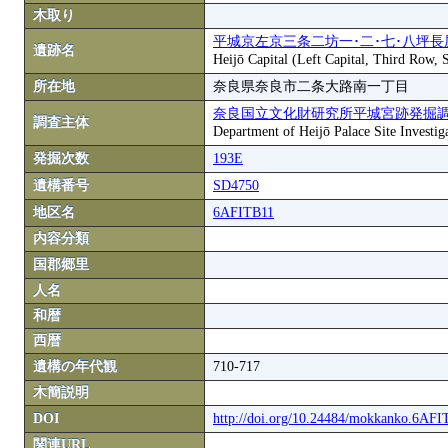
木取り
平城京左京三条二坊一･二･七･八坪長
遺跡名
Heijō Capital (Left Capital, Third Row,
所在地
奈良県奈良市二条大路南一丁目
奈良国立文化財研究所平城宮跡発掘
調査主体
Department of Heijō Palace Site Investiga
発掘次数
193E
遺構番号
SD4750
地区名
6AFITB11
内容分類
国郡郷里
人名
和暦
西暦
遺構の年代観
710-717
木簡説明
DOI
http://doi.org/10.24484/mokkanko.6AF
関連URL