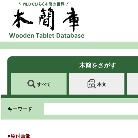
木簡をさがす
すべて
本文
キーワード
■添付画像