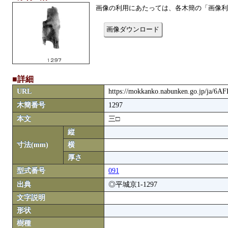
画像の利用にあたっては、各木簡の「画像利
画像ダウンロード
■詳細
URL
https://mokkanko.nabunken.go.jp/ja/6A
木簡番号
1297
本文
三□
縦
寸法(mm)
横
厚さ
型式番号
091
出典
◎平城京1-1297
文字説明
形状
樹種