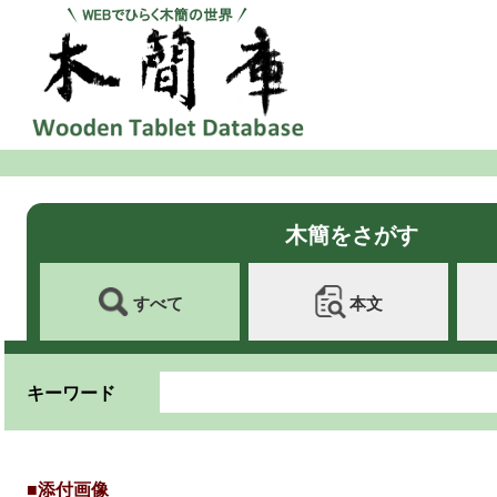
木簡をさがす
すべて
本文
キーワード
■添付画像