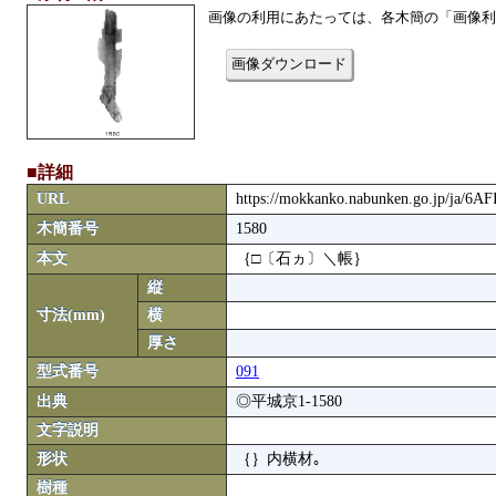
画像の利用にあたっては、各木簡の「画像利
画像ダウンロード
■詳細
URL
https://mokkanko.nabunken.go.jp/ja/6A
木簡番号
1580
本文
｛□〔石ヵ〕＼帳｝
縦
寸法(mm)
横
厚さ
型式番号
091
出典
◎平城京1-1580
文字説明
形状
｛｝内横材｡
樹種