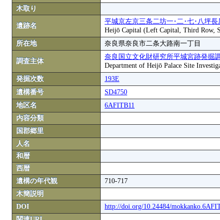
木取り
平城京左京三条二坊一･二･七･八坪長
遺跡名
Heijō Capital (Left Capital, Third Row,
所在地
奈良県奈良市二条大路南一丁目
奈良国立文化財研究所平城宮跡発掘
調査主体
Department of Heijō Palace Site Investiga
発掘次数
193E
遺構番号
SD4750
地区名
6AFITB11
内容分類
国郡郷里
人名
和暦
西暦
遺構の年代観
710-717
木簡説明
DOI
http://doi.org/10.24484/mokkanko.6AF
関連URL