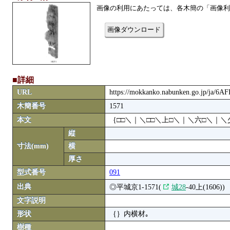
画像の利用にあたっては、各木簡の「画像利
画像ダウンロード
■詳細
URL
https://mokkanko.nabunken.go.jp/ja/6A
木簡番号
1571
本文
｛□□＼｜＼□□＼上□＼｜＼六□＼｜＼
縦
寸法(mm)
横
厚さ
型式番号
091
出典
◎平城京1-1571(
城28
-40上(1606))
文字説明
形状
｛｝内横材｡
樹種