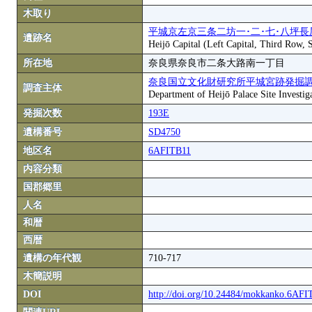
木取り
平城京左京三条二坊一･二･七･八坪長
遺跡名
Heijō Capital (Left Capital, Third Row,
所在地
奈良県奈良市二条大路南一丁目
奈良国立文化財研究所平城宮跡発掘
調査主体
Department of Heijō Palace Site Investiga
発掘次数
193E
遺構番号
SD4750
地区名
6AFITB11
内容分類
国郡郷里
人名
和暦
西暦
遺構の年代観
710-717
木簡説明
DOI
http://doi.org/10.24484/mokkanko.6AF