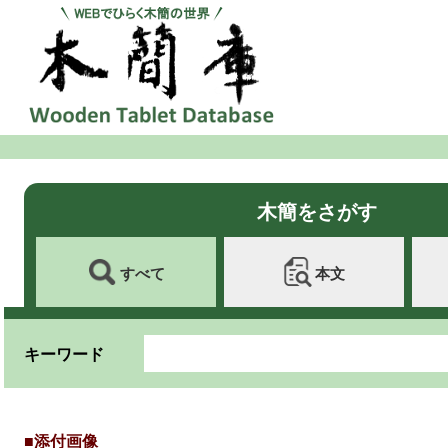
木簡をさがす
すべて
本文
キーワード
■添付画像