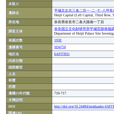
木取り
平城京左京三条二坊一･二･七･八坪長
遺跡名
Heijō Capital (Left Capital, Third Row,
所在地
奈良県奈良市二条大路南一丁目
奈良国立文化財研究所平城宮跡発掘
調査主体
Department of Heijō Palace Site Investiga
発掘次数
193E
遺構番号
SD4750
地区名
6AFITB11
内容分類
国郡郷里
人名
和暦
西暦
遺構の年代観
710-717
木簡説明
DOI
http://doi.org/10.24484/mokkanko.6AF
関連URL