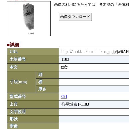
画像の利用にあたっては、各木簡の「画像利
画像ダウンロード
■詳細
URL
https://mokkanko.nabunken.go.jp/ja/6A
木簡番号
1183
本文
□女
縦
寸法(mm)
横
厚さ
型式番号
091
出典
◎平城京1-1183
文字説明
形状
樹種