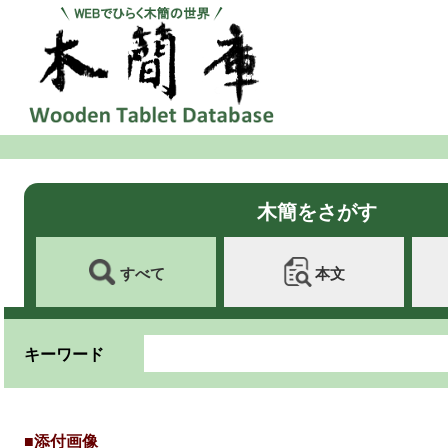
木簡をさがす
すべて
本文
キーワード
■添付画像