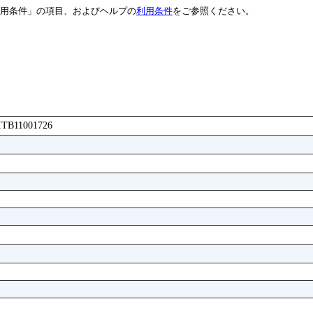
用条件」の項目、およびヘルプの
利用条件
をご参照ください。
FITB11001726