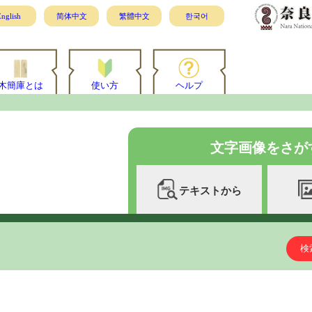
nglish
简体中文
繁體中文
한국어
木簡庫とは
使い方
ヘルプ
文字画像をさが
テキストから
検