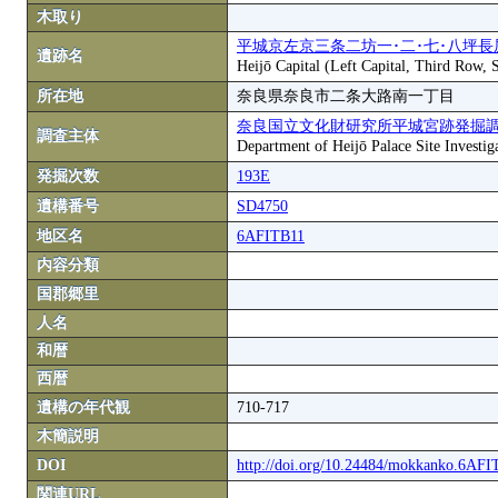
木取り
平城京左京三条二坊一･二･七･八坪長
遺跡名
Heijō Capital (Left Capital, Third Row,
所在地
奈良県奈良市二条大路南一丁目
奈良国立文化財研究所平城宮跡発掘
調査主体
Department of Heijō Palace Site Investiga
発掘次数
193E
遺構番号
SD4750
地区名
6AFITB11
内容分類
国郡郷里
人名
和暦
西暦
遺構の年代観
710-717
木簡説明
DOI
http://doi.org/10.24484/mokkanko.6AF
関連URL