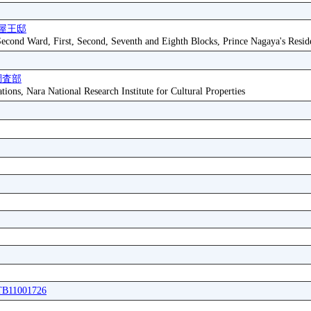
屋王邸
 Second Ward, First, Second, Seventh and Eighth Blocks, Prince Nagaya's Resid
調査部
tions, Nara National Research Institute for Cultural Properties
ITB11001726