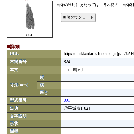
画像の利用にあたっては、各木簡の「画像利
画像ダウンロード
■詳細
URL
https://mokkanko.nabunken.go.jp/ja/6A
木簡番号
824
本文
□□〔嶋ヵ〕
縦
寸法(mm)
横
厚さ
型式番号
091
出典
◎平城京1-824
文字説明
形状
樹種