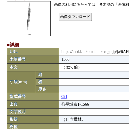
画像の利用にあたっては、各木簡の「画像利
画像ダウンロード
■詳細
URL
https://mokkanko.nabunken.go.jp/ja/6A
木簡番号
1566
本文
｛§□＼伯｝
縦
寸法(mm)
横
厚さ
型式番号
091
出典
◎平城京1-1566
文字説明
形状
｛｝内横材｡
樹種