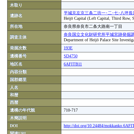
木取り
平城京左京三条二坊一･二･七･八坪長
遺跡名
Heijō Capital (Left Capital, Third Row,
所在地
奈良県奈良市二条大路南一丁目
奈良国立文化財研究所平城宮跡発掘
調査主体
Department of Heijō Palace Site Investiga
発掘次数
193E
遺構番号
SD4750
地区名
6AFITB11
内容分類
国郡郷里
人名
和暦
西暦
遺構の年代観
710-717
木簡説明
DOI
http://doi.org/10.24484/mokkanko.6AF
関連URL