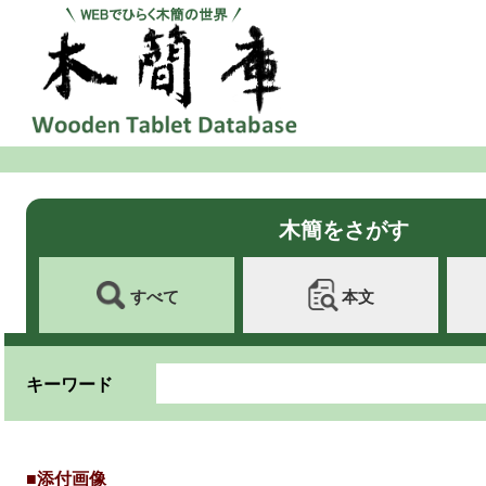
木簡をさがす
すべて
本文
キーワード
■添付画像