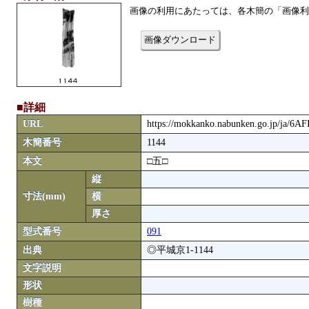
画像の利用にあたっては、各木簡の「画像利
画像ダウンロード
■詳細
URL
https://mokkanko.nabunken.go.jp/ja/6A
木簡番号
1144
本文
□五□
縦
寸法(mm)
横
厚さ
型式番号
091
出典
◎平城京1-1144
文字説明
形状
樹種