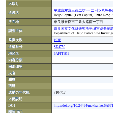
木取り
平城京左京三条二坊一･二･七･八坪長
遺跡名
Heijō Capital (Left Capital, Third Row,
所在地
奈良県奈良市二条大路南一丁目
奈良国立文化財研究所平城宮跡発掘
調査主体
Department of Heijō Palace Site Investiga
発掘次数
193E
遺構番号
SD4750
地区名
6AFITB11
内容分類
国郡郷里
人名
和暦
西暦
遺構の年代観
710-717
木簡説明
DOI
http://doi.org/10.24484/mokkanko.6AF
関連URL