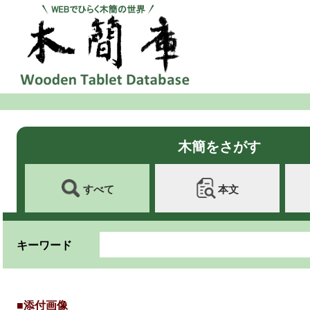
木簡をさがす
すべて
本文
キーワード
■添付画像