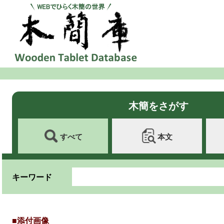
木簡をさがす
すべて
本文
キーワード
■添付画像