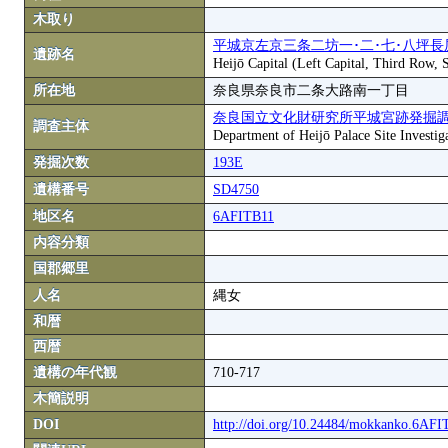
木取り
平城京左京三条二坊一･二･七･八坪長
遺跡名
Heijō Capital (Left Capital, Third Row,
所在地
奈良県奈良市二条大路南一丁目
奈良国立文化財研究所平城宮跡発掘
調査主体
Department of Heijō Palace Site Investiga
発掘次数
193E
遺構番号
SD4750
地区名
6AFITB11
内容分類
国郡郷里
人名
縄女
和暦
西暦
遺構の年代観
710-717
木簡説明
DOI
http://doi.org/10.24484/mokkanko.6AF