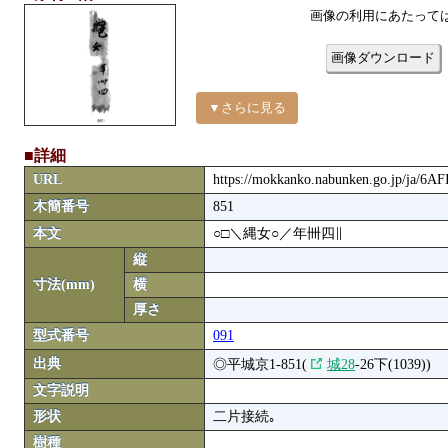
画像の利用にあたって
画像ダウンロード
▼さらに見る
■詳細
URL
https://mokkanko.nabunken.go.jp/ja/6A
木簡番号
851
本文
○□＼縄女○／年卌四∥
縦
寸法(mm)
横
厚さ
型式番号
091
出典
◎平城京1-851(
城28
-26下(1039))
文字説明
形状
二片接続｡
樹種