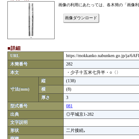
画像の利用にあたっては、各木簡の「画像利
画像ダウンロード
■詳細
URL
https://mokkanko.nabunken.go.jp/ja/6A
木簡番号
282
本文
・少子十五米七升半・○〈〉
縦
(138)
寸法(mm)
横
(8)
厚さ
3
型式番号
081
出典
◎平城京1-282
文字説明
形状
二片接続｡
樹種