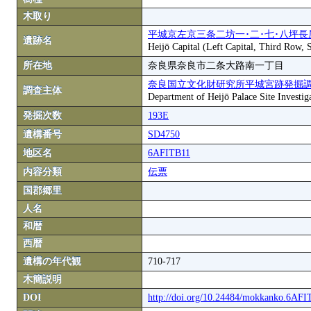
木取り
平城京左京三条二坊一･二･七･八坪長
遺跡名
Heijō Capital (Left Capital, Third Row,
所在地
奈良県奈良市二条大路南一丁目
奈良国立文化財研究所平城宮跡発掘
調査主体
Department of Heijō Palace Site Investiga
発掘次数
193E
遺構番号
SD4750
地区名
6AFITB11
内容分類
伝票
国郡郷里
人名
和暦
西暦
遺構の年代観
710-717
木簡説明
DOI
http://doi.org/10.24484/mokkanko.6AF