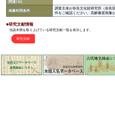
関連URL
調査主体が奈良文化財研究所（奈良
画像利用条件
件をご確認ください。高解像度画像がColbase
■研究文献情報
当該木簡を取り上げている研究文献一覧を表示します。
研究文献