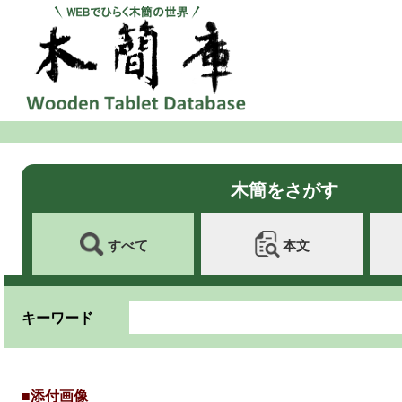
木簡をさがす
すべて
本文
キーワード
■添付画像