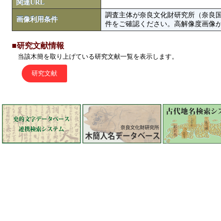
関連URL
調査主体が奈良文化財研究所（奈良
画像利用条件
件をご確認ください。高解像度画像がColbase
■研究文献情報
当該木簡を取り上げている研究文献一覧を表示します。
研究文献