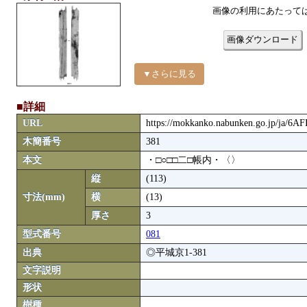
画像の利用にあたって
画像ダウンロード
▼さらに見る
■詳細
URL
https://mokkanko.nabunken.go.jp/ja/6A
木簡番号
381
本文
・□○□□二□帳内・〈〉
縦
(113)
寸法(mm)
横
(13)
厚さ
3
型式番号
081
出典
◎平城京1-381
文字説明
形状
樹種