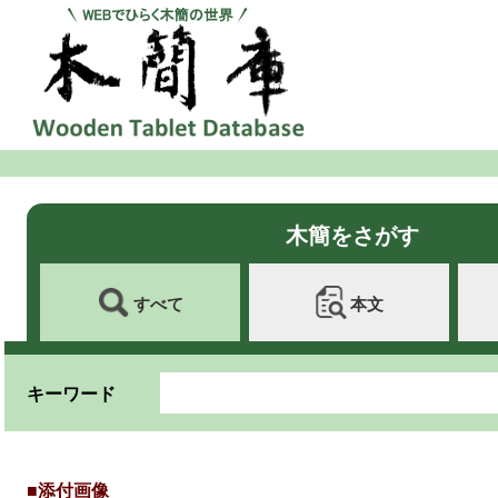
木簡をさがす
すべて
本文
キーワード
■添付画像