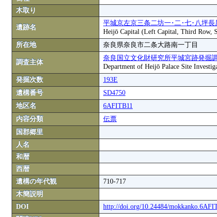
木取り
平城京左京三条二坊一･二･七･八坪長
遺跡名
Heijō Capital (Left Capital, Third Row,
所在地
奈良県奈良市二条大路南一丁目
奈良国立文化財研究所平城宮跡発掘
調査主体
Department of Heijō Palace Site Investiga
発掘次数
193E
遺構番号
SD4750
地区名
6AFITB11
内容分類
伝票
国郡郷里
人名
和暦
西暦
遺構の年代観
710-717
木簡説明
DOI
http://doi.org/10.24484/mokkanko.6AF