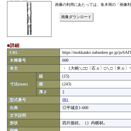
画像の利用にあたっては、各木簡の「画像利
画像ダウンロード
■詳細
URL
https://mokkanko.nabunken.go.jp/ja/6A
木簡番号
600
本文
・｛大嶋＼□□〔石ヵ〕□＼□〔米ヵ〕
縦
(15)
寸法(mm)
横
(243)
厚さ
2
型式番号
081
出典
◎平城京1-600
文字説明
形状
四片接続。｛｝内横材｡
樹種