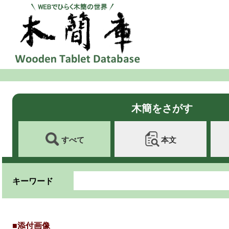
木簡をさがす
すべて
本文
キーワード
■添付画像