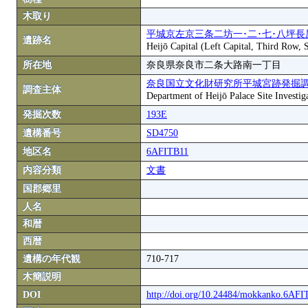
木取り
平城京左京三条二坊一･二･七･八坪長
遺跡名
Heijō Capital (Left Capital, Third Row,
所在地
奈良県奈良市二条大路南一丁目
奈良国立文化財研究所平城宮跡発掘
調査主体
Department of Heijō Palace Site Investiga
発掘次数
193E
遺構番号
SD4750
地区名
6AFITB11
内容分類
文書
国郡郷里
人名
和暦
西暦
遺構の年代観
710-717
木簡説明
DOI
http://doi.org/10.24484/mokkanko.6AF