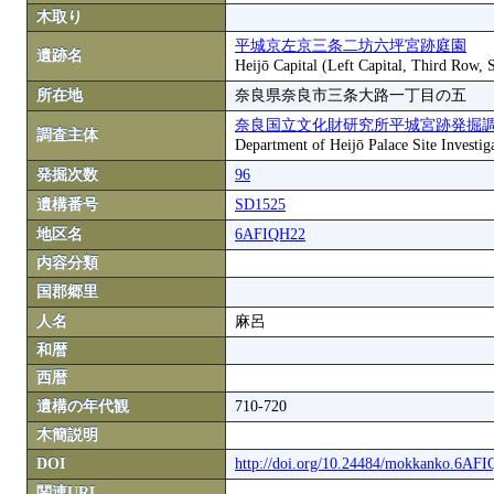
木取り
平城京左京三条二坊六坪宮跡庭園
遺跡名
Heijō Capital (Left Capital, Third Row, 
所在地
奈良県奈良市三条大路一丁目の五
奈良国立文化財研究所平城宮跡発掘
調査主体
Department of Heijō Palace Site Investiga
発掘次数
96
遺構番号
SD1525
地区名
6AFIQH22
内容分類
国郡郷里
人名
麻呂
和暦
西暦
遺構の年代観
710-720
木簡説明
DOI
http://doi.org/10.24484/mokkanko.6AF
関連URL