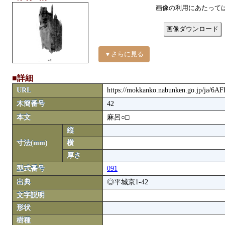
画像の利用にあたって
画像ダウンロード
▼さらに見る
■詳細
URL
https://mokkanko.nabunken.go.jp/ja/6
木簡番号
42
本文
麻呂○□
縦
寸法(mm)
横
厚さ
型式番号
091
出典
◎平城京1-42
文字説明
形状
樹種