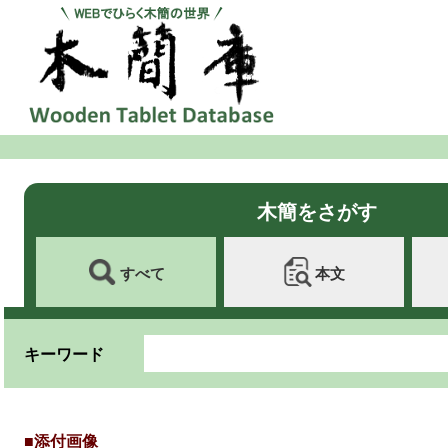
木簡をさがす
すべて
本文
キーワード
■添付画像