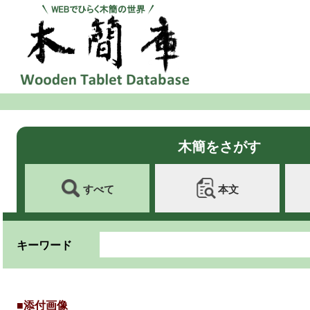
木簡をさがす
すべて
本文
キーワード
■添付画像