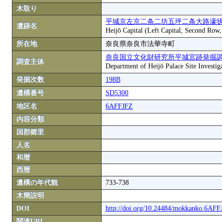
木取り
平城京左京二条二坊五坪二条大路濠状
遺跡名
Heijō Capital (Left Capital, Second Row
所在地
奈良県奈良市法華寺町
奈良国立文化財研究所平城宮跡発掘
調査主体
Department of Heijō Palace Site Investiga
発掘次数
198B
遺構番号
SD5300
地区名
6AFFJFZ
内容分類
国郡郷里
人名
和暦
西暦
遺構の年代観
733-738
木簡説明
DOI
http://doi.org/10.24484/mokkanko.6AF
関連URL