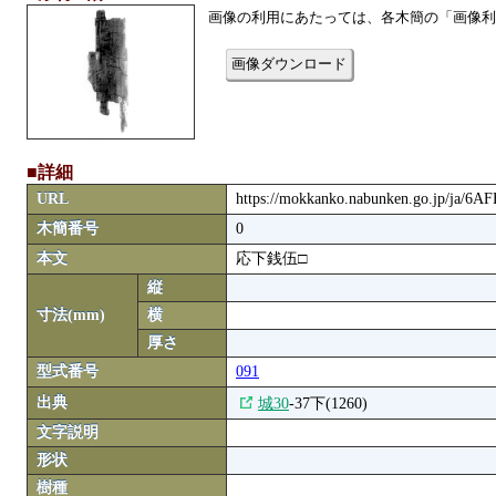
画像の利用にあたっては、各木簡の「画像利
画像ダウンロード
■詳細
URL
https://mokkanko.nabunken.go.jp/ja/6
木簡番号
0
本文
応下銭伍□
縦
寸法(mm)
横
厚さ
型式番号
091
出典
城30
-37下(1260)
文字説明
形状
樹種