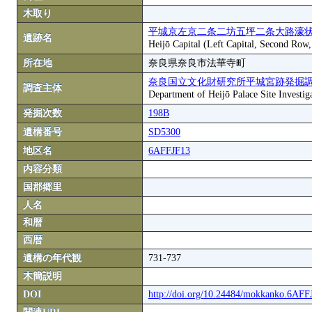
木取り
平城京左京二条二坊五坪二条大路濠状
遺跡名
Heijō Capital (Left Capital, Second Row
所在地
奈良県奈良市法華寺町
奈良国立文化財研究所平城宮跡発掘
調査主体
Department of Heijō Palace Site Investiga
発掘次数
198B
遺構番号
SD5300
地区名
6AFFJF13
内容分類
国郡郷里
人名
和暦
西暦
遺構の年代観
731-737
木簡説明
DOI
http://doi.org/10.24484/mokkanko.6AF