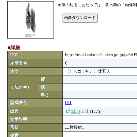
画像の利用にあたっては、各木簡の「画像利
画像ダウンロード
■詳細
URL
https://mokkanko.nabunken.go.jp/ja/6A
木簡番号
0
本文
〈〉＼□〔右ヵ〕廿五人
縦
寸法(mm)
横
厚さ
型式番号
091
出典
城30
-38上(1275)
文字説明
形状
二片接続｡
樹種