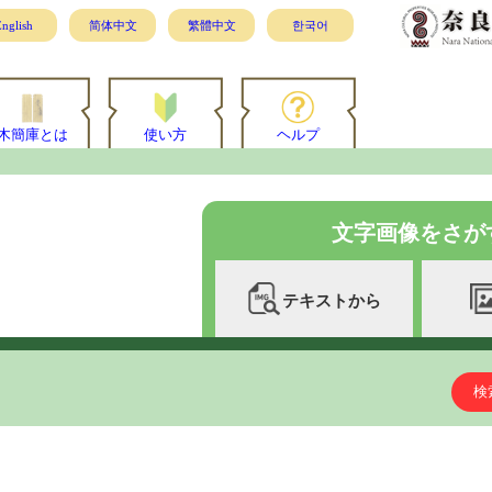
nglish
简体中文
繁體中文
한국어
木簡庫とは
使い方
ヘルプ
文字画像をさが
テキストから
検