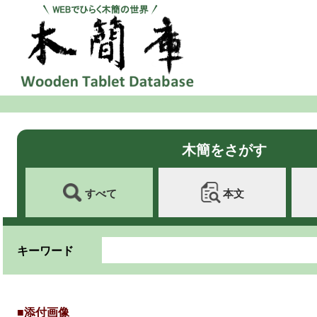
木簡をさがす
すべて
本文
キーワード
■添付画像