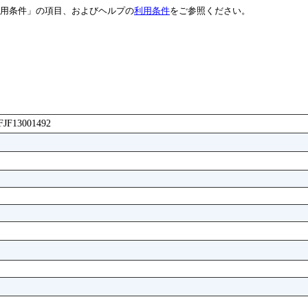
用条件」の項目、およびヘルプの
利用条件
をご参照ください。
FFJF13001492