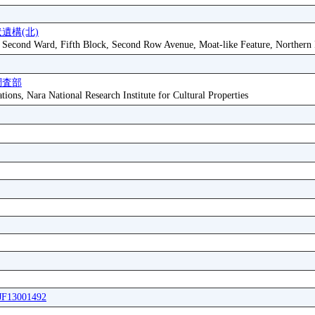
遺構(北)
, Second Ward, Fifth Block, Second Row Avenue, Moat-like Feature, Northern 
調査部
tions, Nara National Research Institute for Cultural Properties
FJF13001492