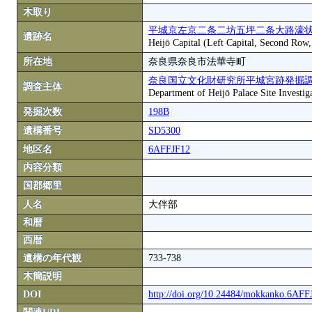
木取り
平城京左京二条二坊五坪二条大路濠状
遺跡名
Heijō Capital (Left Capital, Second Row
所在地
奈良県奈良市法華寺町
奈良国立文化財研究所平城宮跡発掘
調査主体
Department of Heijō Palace Site Investiga
発掘次数
198B
遺構番号
SD5300
地区名
6AFFJF12
内容分類
国郡郷里
人名
大伴部
和暦
西暦
遺構の年代観
733-738
木簡説明
DOI
http://doi.org/10.24484/mokkanko.6AF