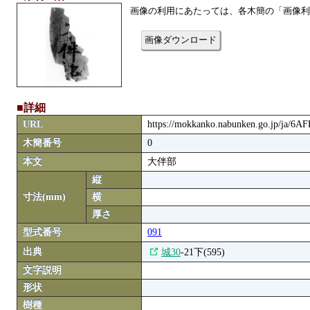
画像の利用にあたっては、各木簡の「画像利
画像ダウンロード
■詳細
URL
https://mokkanko.nabunken.go.jp/ja/6A
木簡番号
0
本文
大伴部
縦
寸法(mm)
横
厚さ
型式番号
091
出典
城30
-21下(595)
文字説明
形状
樹種