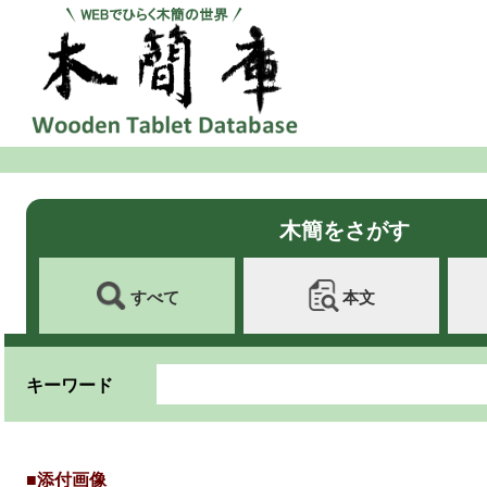
木簡をさがす
すべて
本文
キーワード
■添付画像