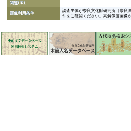
関連URL
調査主体が奈良文化財研究所（奈良
画像利用条件
件をご確認ください。高解像度画像がColbase