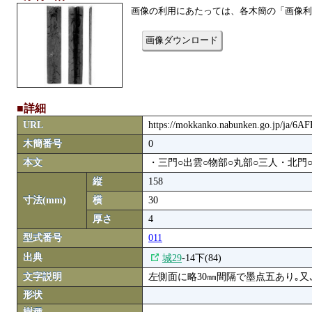
画像の利用にあたっては、各木簡の「画像利
画像ダウンロード
■詳細
URL
https://mokkanko.nabunken.go.jp/ja/6A
木簡番号
0
本文
・三門○出雲○物部○丸部○三人・北門
縦
158
寸法(mm)
横
30
厚さ
4
型式番号
011
出典
城29
-14下(84)
文字説明
左側面に略30㎜間隔で墨点五あり｡
形状