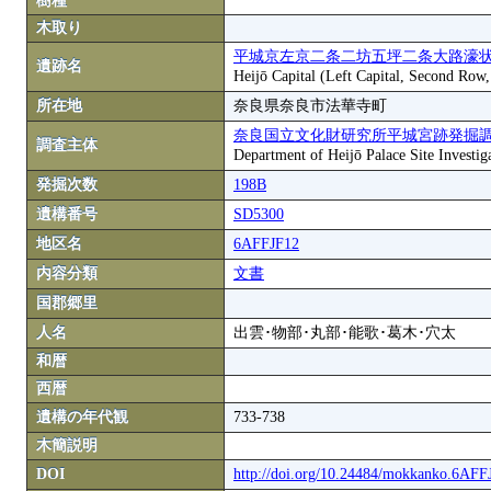
樹種
木取り
平城京左京二条二坊五坪二条大路濠状
遺跡名
Heijō Capital (Left Capital, Second Row
所在地
奈良県奈良市法華寺町
奈良国立文化財研究所平城宮跡発掘
調査主体
Department of Heijō Palace Site Investiga
発掘次数
198B
遺構番号
SD5300
地区名
6AFFJF12
内容分類
文書
国郡郷里
人名
出雲･物部･丸部･能歌･葛木･穴太
和暦
西暦
遺構の年代観
733-738
木簡説明
DOI
http://doi.org/10.24484/mokkanko.6AF