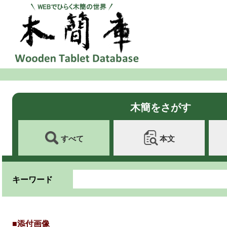
木簡をさがす
すべて
本文
キーワード
■添付画像