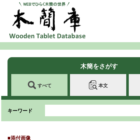
木簡をさがす
すべて
本文
キーワード
■添付画像