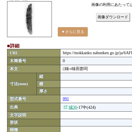
画像の利用にあたって
画像ダウンロード
▼さらに見る
■詳細
URL
https://mokkanko.nabunken.go.jp/ja/6A
木簡番号
0
本文
□味○味田郡司
縦
寸法(mm)
横
厚さ
型式番号
091
出典
城30
-17中(424)
文字説明
形状
樹種