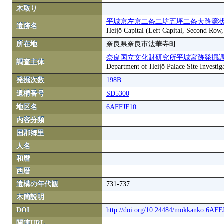
木取り
平城京左京二条二坊五坪二条大路濠状
遺跡名
Heijō Capital (Left Capital, Second Row
所在地
奈良県奈良市法華寺町
奈良国立文化財研究所平城宮跡発掘
調査主体
Department of Heijō Palace Site Investiga
発掘次数
198B
遺構番号
SD5300
地区名
6AFFJF10
内容分類
国郡郷里
人名
和暦
西暦
遺構の年代観
731-737
木簡説明
DOI
http://doi.org/10.24484/mokkanko.6AF
関連URL