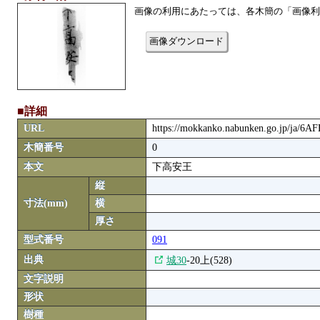
画像の利用にあたっては、各木簡の「画像利
画像ダウンロード
■詳細
URL
https://mokkanko.nabunken.go.jp/ja/6A
木簡番号
0
本文
下高安王
縦
寸法(mm)
横
厚さ
型式番号
091
出典
城30
-20上(528)
文字説明
形状
樹種