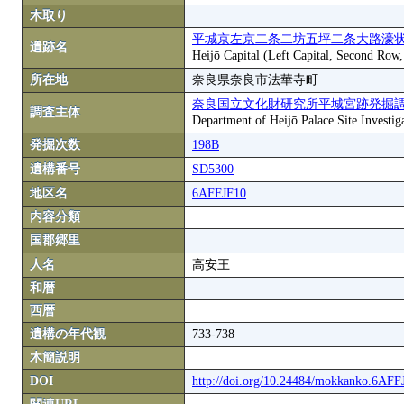
木取り
平城京左京二条二坊五坪二条大路濠状
遺跡名
Heijō Capital (Left Capital, Second Row
所在地
奈良県奈良市法華寺町
奈良国立文化財研究所平城宮跡発掘
調査主体
Department of Heijō Palace Site Investiga
発掘次数
198B
遺構番号
SD5300
地区名
6AFFJF10
内容分類
国郡郷里
人名
高安王
和暦
西暦
遺構の年代観
733-738
木簡説明
DOI
http://doi.org/10.24484/mokkanko.6AF