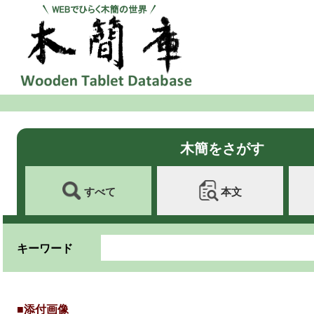
木簡をさがす
すべて
本文
キーワード
■添付画像