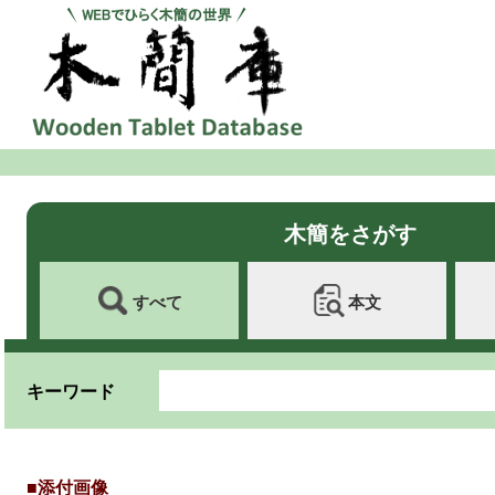
木簡をさがす
すべて
本文
キーワード
■添付画像