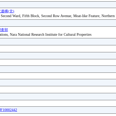
遺構(北)
, Second Ward, Fifth Block, Second Row Avenue, Moat-like Feature, Northern 
調査部
tions, Nara National Research Institute for Cultural Properties
FJF10002442