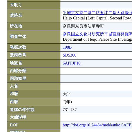
木取り
平城京左京二条二坊五坪二条大路濠状
遺跡名
Heijō Capital (Left Capital, Second Row
所在地
奈良県奈良市法華寺町
奈良国立文化財研究所平城宮跡発掘
調査主体
Department of Heijō Palace Site Investiga
発掘次数
198B
遺構番号
SD5300
地区名
6AFFJF10
内容分類
国郡郷里
人名
和暦
天平
西暦
*(年)
遺構の年代観
731-737
木簡説明
DOI
http://doi.org/10.24484/mokkanko.6AF