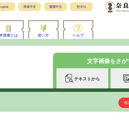
nglish
简体中文
繁體中文
한국어
木簡庫とは
使い方
ヘルプ
文字画像をさが
テキストから
検