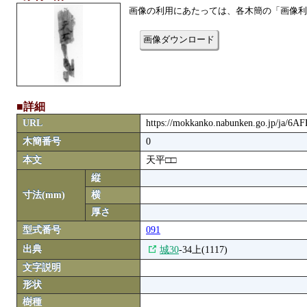
画像の利用にあたっては、各木簡の「画像利
画像ダウンロード
■詳細
URL
https://mokkanko.nabunken.go.jp/ja/6A
木簡番号
0
本文
天平□□
縦
寸法(mm)
横
厚さ
型式番号
091
出典
城30
-34上(1117)
文字説明
形状
樹種