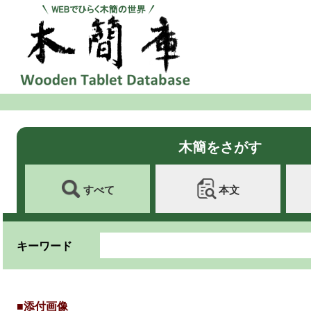
木簡をさがす
すべて
本文
キーワード
■添付画像