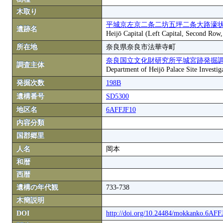
木取り
平城京左京二条二坊五坪二条大路濠状
遺跡名
Heijō Capital (Left Capital, Second Row
所在地
奈良県奈良市法華寺町
奈良国立文化財研究所平城宮跡発掘
調査主体
Department of Heijō Palace Site Investiga
発掘次数
198B
遺構番号
SD5300
地区名
6AFFJF10
内容分類
国郡郷里
人名
岡本
和暦
西暦
遺構の年代観
733-738
木簡説明
DOI
http://doi.org/10.24484/mokkanko.6AF