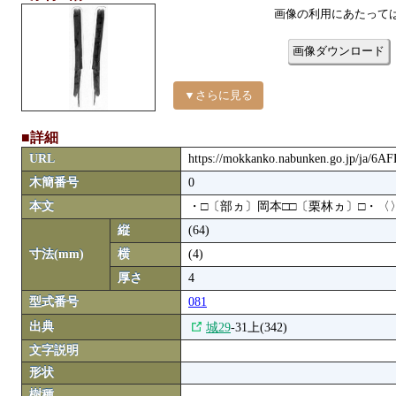
画像の利用にあたって
画像ダウンロード
▼さらに見る
■詳細
URL
https://mokkanko.nabunken.go.jp/ja/6A
木簡番号
0
本文
・□〔部ヵ〕岡本□□〔栗林ヵ〕□・〈
縦
(64)
寸法(mm)
横
(4)
厚さ
4
型式番号
081
出典
城29
-31上(342)
文字説明
形状
樹種