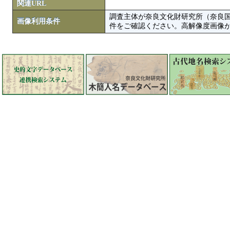
関連URL
調査主体が奈良文化財研究所（奈良
画像利用条件
件をご確認ください。高解像度画像がColbase