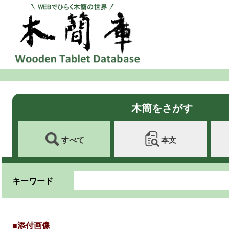
木簡をさがす
すべて
本文
キーワード
■添付画像