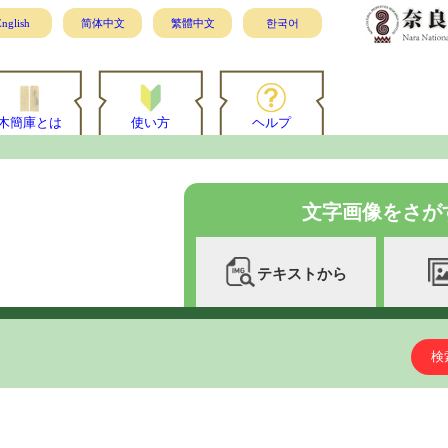
nglish
简体中文
繁體中文
한국어
木簡庫とは
使い方
ヘルプ
文字画像をさが
テキストから
検