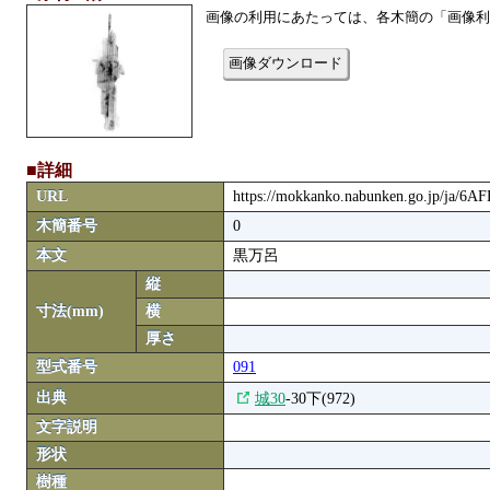
画像の利用にあたっては、各木簡の「画像利
画像ダウンロード
■詳細
URL
https://mokkanko.nabunken.go.jp/ja/6A
木簡番号
0
本文
黒万呂
縦
寸法(mm)
横
厚さ
型式番号
091
出典
城30
-30下(972)
文字説明
形状
樹種