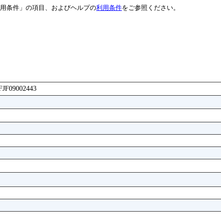
用条件」の項目、およびヘルプの
利用条件
をご参照ください。
FFJF09002443