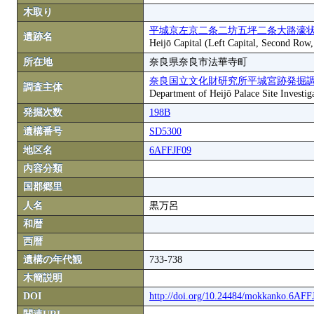
木取り
平城京左京二条二坊五坪二条大路濠状
遺跡名
Heijō Capital (Left Capital, Second Row
所在地
奈良県奈良市法華寺町
奈良国立文化財研究所平城宮跡発掘
調査主体
Department of Heijō Palace Site Investiga
発掘次数
198B
遺構番号
SD5300
地区名
6AFFJF09
内容分類
国郡郷里
人名
黒万呂
和暦
西暦
遺構の年代観
733-738
木簡説明
DOI
http://doi.org/10.24484/mokkanko.6AF