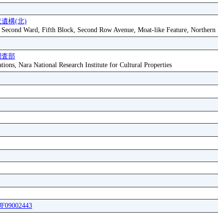
遺構(北)
, Second Ward, Fifth Block, Second Row Avenue, Moat-like Feature, Northern 
調査部
tions, Nara National Research Institute for Cultural Properties
FJF09002443