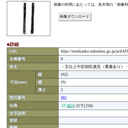
画像の利用にあたっては、各木簡の「画像利
画像ダウンロード
■詳細
URL
https://mokkanko.nabunken.go.jp/ja/6A
木簡番号
0
本文
・五位上中臣朝臣廣見（重書あり）
縦
(92)
寸法(mm)
横
(9)
厚さ
2
型式番号
081
出典
城29
-25下(258)
文字説明
形状
樹種