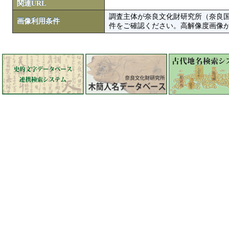
関連URL
調査主体が奈良文化財研究所（奈良
画像利用条件
件をご確認ください。高解像度画像がColbase