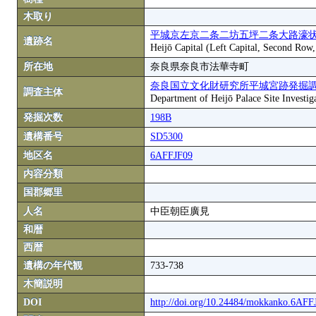
木取り
平城京左京二条二坊五坪二条大路濠状
遺跡名
Heijō Capital (Left Capital, Second Row
所在地
奈良県奈良市法華寺町
奈良国立文化財研究所平城宮跡発掘
調査主体
Department of Heijō Palace Site Investiga
発掘次数
198B
遺構番号
SD5300
地区名
6AFFJF09
内容分類
国郡郷里
人名
中臣朝臣廣見
和暦
西暦
遺構の年代観
733-738
木簡説明
DOI
http://doi.org/10.24484/mokkanko.6AF