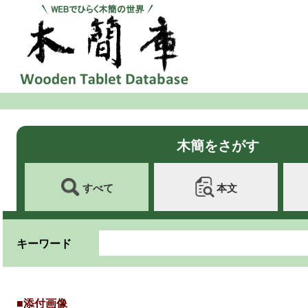
木簡をさがす
すべて
本文
キーワード
■添付画像