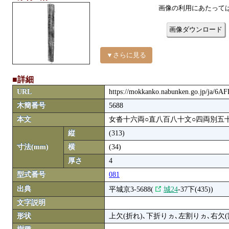
画像の利用にあたって
画像ダウンロード
▼さらに見る
■詳細
URL
https://mokkanko.nabunken.go.jp/ja/6A
木簡番号
5688
本文
女沓十六両○直八百八十文○四両別五
縦
(313)
寸法(mm)
横
(34)
厚さ
4
型式番号
081
出典
平城京3-5688(
城24
-37下(435))
文字説明
形状
上欠(折れ)､下折りヵ､左割りヵ､右欠(