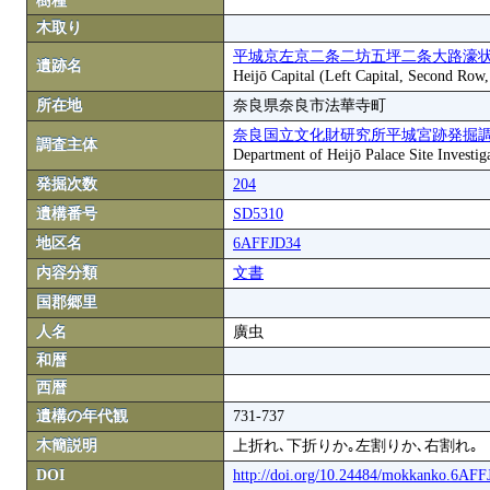
樹種
木取り
平城京左京二条二坊五坪二条大路濠状
遺跡名
Heijō Capital (Left Capital, Second Row
所在地
奈良県奈良市法華寺町
奈良国立文化財研究所平城宮跡発掘
調査主体
Department of Heijō Palace Site Investiga
発掘次数
204
遺構番号
SD5310
地区名
6AFFJD34
内容分類
文書
国郡郷里
人名
廣虫
和暦
西暦
遺構の年代観
731-737
木簡説明
上折れ､下折りか｡左割りか､右割れ｡
DOI
http://doi.org/10.24484/mokkanko.6AF