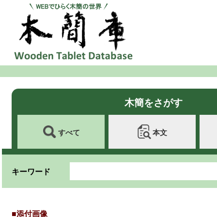
木簡をさがす
すべて
本文
キーワード
■添付画像