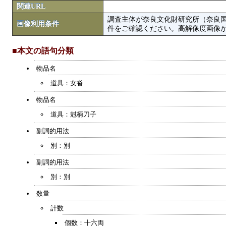
関連URL
調査主体が奈良文化財研究所（奈良
画像利用条件
件をご確認ください。高解像度画像がColbase
■本文の語句分類
物品名
道具：女沓
物品名
道具：尅柄刀子
副詞的用法
別：別
副詞的用法
別：別
数量
計数
個数：十六両