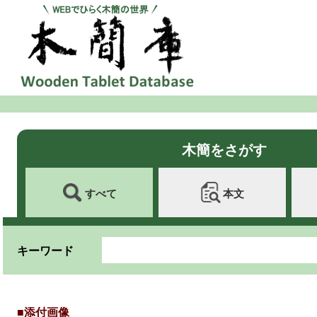
木簡をさがす
すべて
本文
キーワード
■添付画像