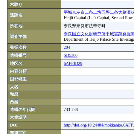
木取り
平城京左京二条二坊五坪二条大路濠状
遺跡名
Heijō Capital (Left Capital, Second Row
所在地
奈良県奈良市法華寺町
奈良国立文化財研究所平城宮跡発掘
調査主体
Department of Heijō Palace Site Investiga
発掘次数
204
遺構番号
SD5300
地区名
6AFFJD29
内容分類
国郡郷里
人名
和暦
西暦
遺構の年代観
733-738
木簡説明
DOI
http://doi.org/10.24484/mokkanko.6AF
関連URL