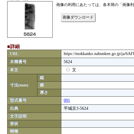
画像の利用にあたっては、各木簡の「画像利
画像ダウンロード
■詳細
URL
https://mokkanko.nabunken.go.jp/ja/6A
木簡番号
5624
本文
〈〉文
縦
寸法(mm)
横
厚さ
型式番号
091
出典
平城京3-5624
文字説明
形状
樹種