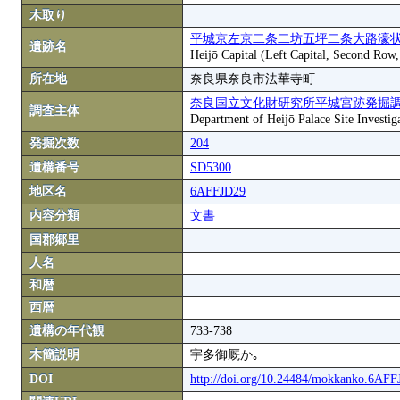
木取り
平城京左京二条二坊五坪二条大路濠状
遺跡名
Heijō Capital (Left Capital, Second Row
所在地
奈良県奈良市法華寺町
奈良国立文化財研究所平城宮跡発掘
調査主体
Department of Heijō Palace Site Investiga
発掘次数
204
遺構番号
SD5300
地区名
6AFFJD29
内容分類
文書
国郡郷里
人名
和暦
西暦
遺構の年代観
733-738
木簡説明
宇多御厩か｡
DOI
http://doi.org/10.24484/mokkanko.6AF