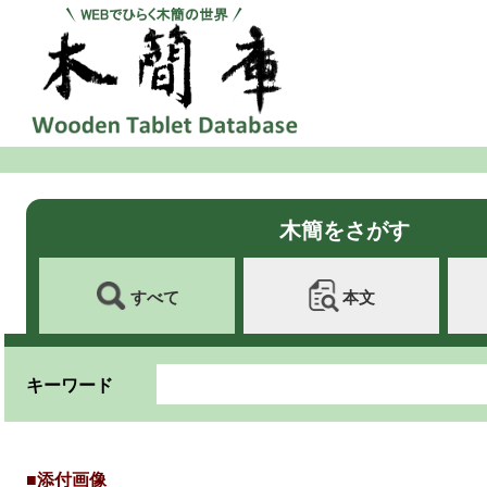
木簡をさがす
すべて
本文
キーワード
■添付画像