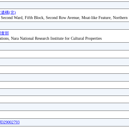
遺構(北)
, Second Ward, Fifth Block, Second Row Avenue, Moat-like Feature, Northern 
調査部
tions, Nara National Research Institute for Cultural Properties
FJD29002793