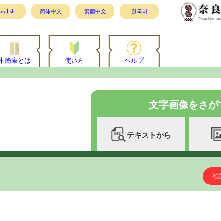
nglish
简体中文
繁體中文
한국어
木簡庫とは
使い方
ヘルプ
文字画像をさが
テキストから
検