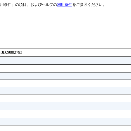
用条件」の項目、およびヘルプの
利用条件
をご参照ください。
FFJD29002793