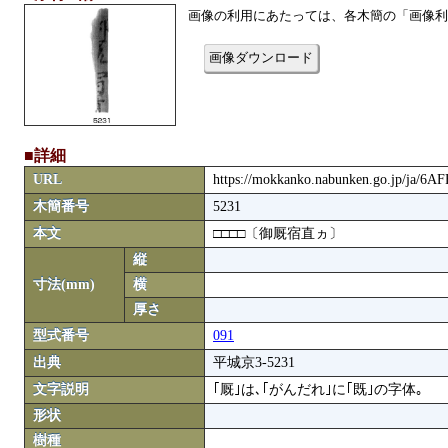
画像の利用にあたっては、各木簡の「画像利
画像ダウンロード
■詳細
URL
https://mokkanko.nabunken.go.jp/ja/6A
木簡番号
5231
本文
□□□□〔御厩宿直ヵ〕
縦
寸法(mm)
横
厚さ
型式番号
091
出典
平城京3-5231
文字説明
｢厩｣は､｢がんだれ｣に｢既｣の字体｡
形状
樹種