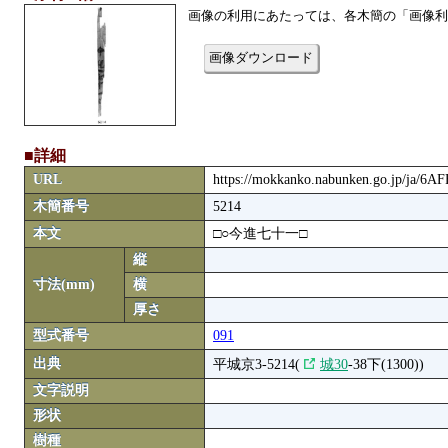
画像の利用にあたっては、各木簡の「画像利
画像ダウンロード
■詳細
URL
https://mokkanko.nabunken.go.jp/ja/6A
木簡番号
5214
本文
□○今進七十一□
縦
寸法(mm)
横
厚さ
型式番号
091
出典
平城京3-5214(
城30
-38下(1300))
文字説明
形状
樹種