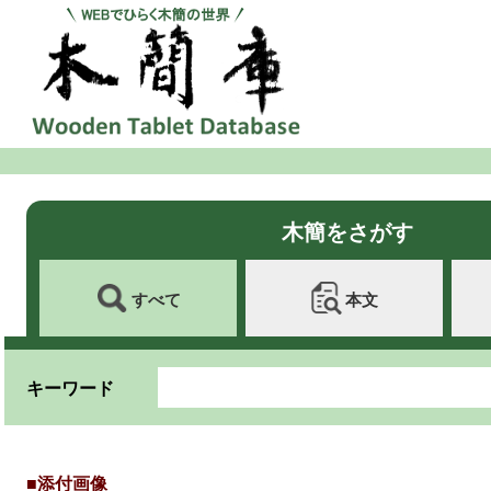
木簡をさがす
すべて
本文
キーワード
■添付画像