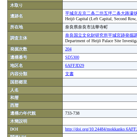
木取り
平城京左京二条二坊五坪二条大路濠状
遺跡名
Heijō Capital (Left Capital, Second Row
所在地
奈良県奈良市法華寺町
奈良国立文化財研究所平城宮跡発掘
調査主体
Department of Heijō Palace Site Investiga
発掘次数
204
遺構番号
SD5300
地区名
6AFFJD29
内容分類
文書
国郡郷里
人名
和暦
西暦
遺構の年代観
733-738
木簡説明
DOI
http://doi.org/10.24484/mokkanko.6AF