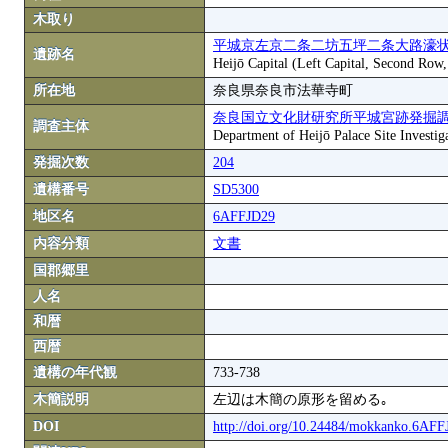
木取り
平城京左京二条二坊五坪二条大路濠状
遺跡名
Heijō Capital (Left Capital, Second Row
所在地
奈良県奈良市法華寺町
奈良国立文化財研究所平城宮跡発掘
調査主体
Department of Heijō Palace Site Investiga
発掘次数
204
遺構番号
SD5300
地区名
6AFFJD29
内容分類
文書
国郡郷里
人名
和暦
西暦
遺構の年代観
733-738
木簡説明
左辺は木簡の原形を留める｡
DOI
http://doi.org/10.24484/mokkanko.6AF