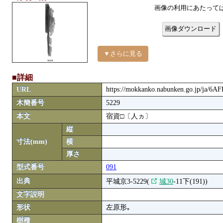
画像の利用にあたって
画像ダウンロード
▼さらに見る
■詳細
URL
https://mokkanko.nabunken.go.jp/ja/6A
木簡番号
5229
本文
宿資□〔人ヵ〕
縦
寸法(mm)
横
厚さ
型式番号
091
出典
平城京3-5229(
城30
-11下(191))
文字説明
形状
左原形｡
樹種