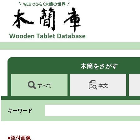
木簡をさがす
すべて
本文
キーワード
■添付画像