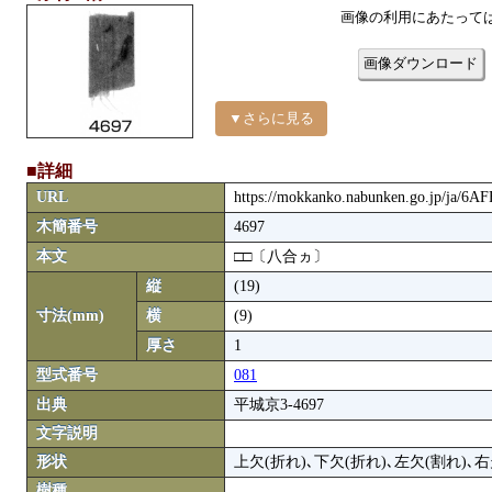
画像の利用にあたって
画像ダウンロード
▼さらに見る
■詳細
URL
https://mokkanko.nabunken.go.jp/ja/6A
木簡番号
4697
本文
□□〔八合ヵ〕
縦
(19)
寸法(mm)
横
(9)
厚さ
1
型式番号
081
出典
平城京3-4697
文字説明
形状
上欠(折れ)､下欠(折れ)､左欠(割れ)､右
樹種