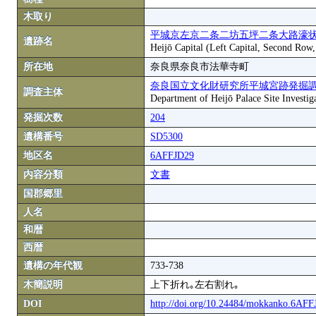
木取り
平城京左京二条二坊五坪二条大路濠状
遺跡名
Heijō Capital (Left Capital, Second Row
所在地
奈良県奈良市法華寺町
奈良国立文化財研究所平城宮跡発掘
調査主体
Department of Heijō Palace Site Investiga
発掘次数
204
遺構番号
SD5300
地区名
6AFFJD29
内容分類
文書
国郡郷里
人名
和暦
西暦
遺構の年代観
733-738
木簡説明
上下折れ｡左右割れ｡
DOI
http://doi.org/10.24484/mokkanko.6AF