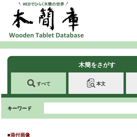
木簡をさがす
すべて
本文
キーワード
■添付画像