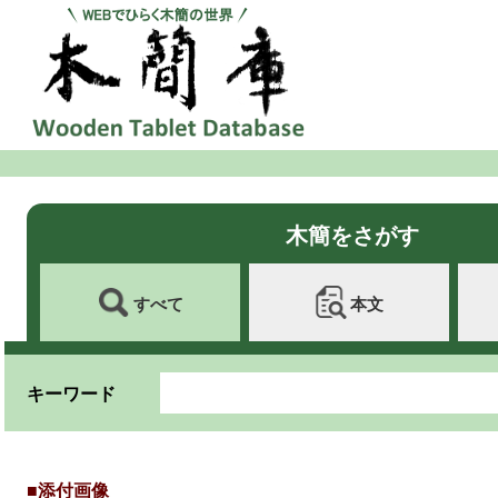
木簡をさがす
すべて
本文
キーワード
■添付画像