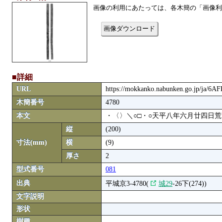
画像の利用にあたっては、各木簡の「画像利
画像ダウンロード
■詳細
URL
https://mokkanko.nabunken.go.jp/ja/6A
木簡番号
4780
本文
・〈〉＼○□・○天平八年六月廿四日
縦
(200)
寸法(mm)
横
(9)
厚さ
2
型式番号
081
出典
平城京3-4780(
城29
-26下(274))
文字説明
形状
樹種