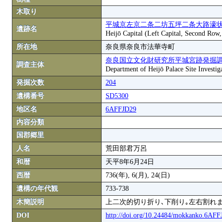
木取り
平城京左京二条二坊五坪二条大路濠状
遺跡名
Heijō Capital (Left Capital, Second Row
所在地
奈良県奈良市法華寺町
奈良国立文化財研究所平城宮跡発掘
調査主体
Department of Heijō Palace Site Investiga
発掘次数
204
遺構番号
SD5300
地区名
6AFFJD29
内容分類
国郡郷里
人名
荒田部君万呂
和暦
天平8年6月24日
西暦
736(年), 6(月), 24(日)
遺構の年代観
733-738
木簡説明
上二次的切り折り､下削り｡左右割れ
DOI
http://doi.org/10.24484/mokkanko.6AF