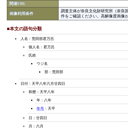
関連URL
調査主体が奈良文化財研究所（奈良
画像利用条件
件をご確認ください。高解像度画像がColbase
■本文の語句分類
人名：荒田部君万呂
個人名：君万呂
氏姓
ウジ名
部：荒田部
日付：天平八年六月廿四日
和暦：天平八年
年：八年
年号
：天平
日：廿四日
月：六月