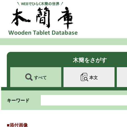
木簡をさがす
すべて
本文
キーワード
■添付画像