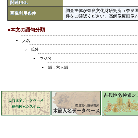
関連URL
調査主体が奈良文化財研究所（奈良
画像利用条件
件をご確認ください。高解像度画像がColbase
■本文の語句分類
人名
氏姓
ウジ名
部：六人部