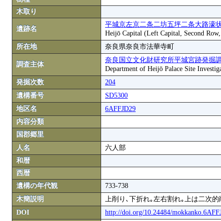
木取り
平城京左京二条二坊五坪二条大路濠状
遺跡名
Heijō Capital (Left Capital, Second Row
所在地
奈良県奈良市法華寺町
奈良国立文化財研究所平城宮跡発掘
調査主体
Department of Heijō Palace Site Investiga
発掘次数
204
遺構番号
SD5300
地区名
6AFFJD29
内容分類
国郡郷里
人名
六人部
和暦
西暦
遺構の年代観
733-738
木簡説明
上削り､下折れ｡左右割れ｡上は二次的
DOI
http://doi.org/10.24484/mokkanko.6AF