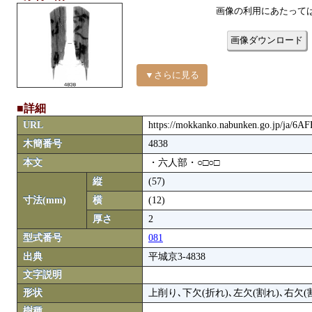
画像の利用にあたって
画像ダウンロード
▼さらに見る
■詳細
URL
https://mokkanko.nabunken.go.jp/ja/6A
木簡番号
4838
本文
・六人部・○□○□
縦
(57)
寸法(mm)
横
(12)
厚さ
2
型式番号
081
出典
平城京3-4838
文字説明
形状
上削り､下欠(折れ)､左欠(割れ)､右
樹種