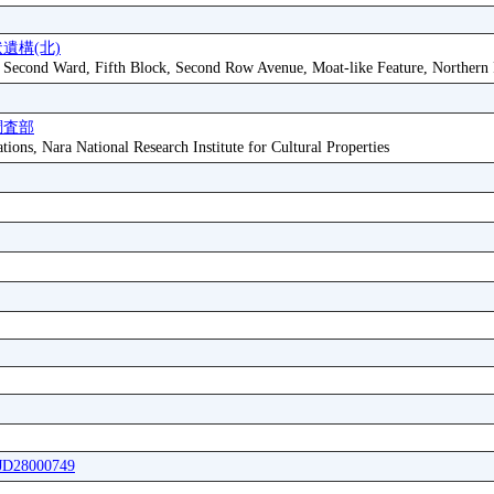
遺構(北)
, Second Ward, Fifth Block, Second Row Avenue, Moat-like Feature, Northern 
調査部
tions, Nara National Research Institute for Cultural Properties
FJD28000749