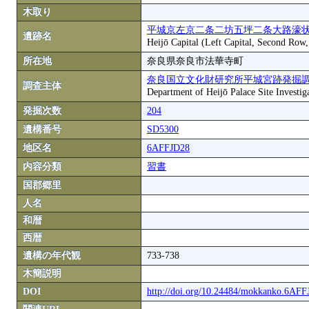
木取り
平城京左京二条二坊五坪二条大路濠状
遺跡名
Heijō Capital (Left Capital, Second Row
所在地
奈良県奈良市法華寺町
奈良国立文化財研究所平城宮跡発掘
調査主体
Department of Heijō Palace Site Investiga
発掘次数
204
遺構番号
SD5300
地区名
6AFFJD28
内容分類
習書
国郡郷里
人名
和暦
西暦
遺構の年代観
733-738
木簡説明
DOI
http://doi.org/10.24484/mokkanko.6AF