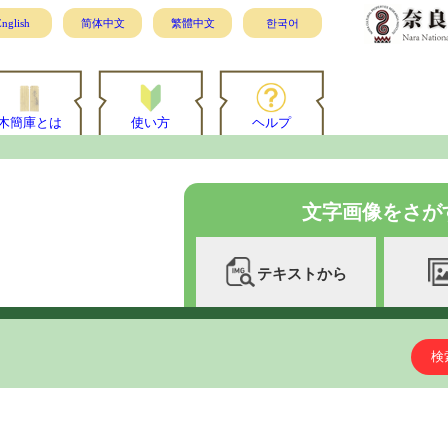
nglish
简体中文
繁體中文
한국어
木簡庫とは
使い方
ヘルプ
文字画像をさが
テキストから
検