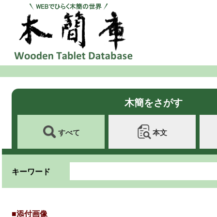
木簡をさがす
すべて
本文
キーワード
■添付画像