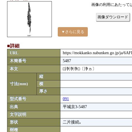
画像の利用にあたって
画像ダウンロード
▼さらに見る
■詳細
URL
https://mokkanko.nabunken.go.jp/ja/6A
木簡番号
5487
本文
□浄浄浄□〔浄ヵ〕
縦
寸法(mm)
横
厚さ
型式番号
091
出典
平城京3-5487
文字説明
形状
二片接続｡
樹種