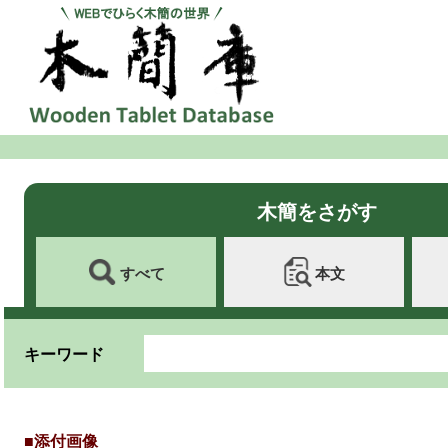
木簡をさがす
すべて
本文
キーワード
■添付画像