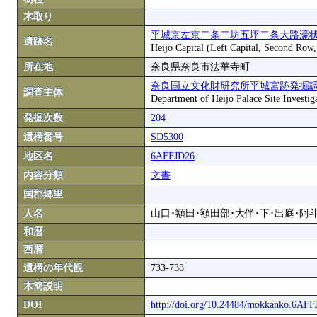
木取り
平城京左京二条二坊五坪二条大路濠状
遺跡名
Heijō Capital (Left Capital, Second Row
所在地
奈良県奈良市法華寺町
奈良国立文化財研究所平城宮跡発掘
調査主体
Department of Heijō Palace Site Investiga
発掘次数
204
遺構番号
SD5300
地区名
6AFFJD26
内容分類
文書
国郡郷里
人名
山口･額田･額田部･大伴･下･出庭･阿
和暦
西暦
遺構の年代観
733-738
木簡説明
DOI
http://doi.org/10.24484/mokkanko.6AF