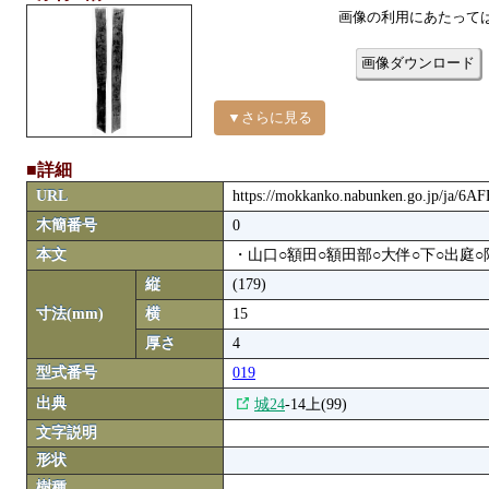
画像の利用にあたって
画像ダウンロード
▼さらに見る
■詳細
URL
https://mokkanko.nabunken.go.jp/ja/6A
木簡番号
0
本文
・山口○額田○額田部○大伴○下○出庭
縦
(179)
寸法(mm)
横
15
厚さ
4
型式番号
019
出典
城24
-14上(99)
文字説明
形状
樹種